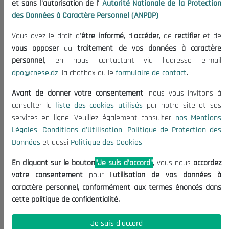
et sans l'autorisation de l'
Autorité Nationale de la Protection
Organisation
des Données à Caractère Personnel (ANPDP)
Publications
Vous avez le droit d'
être informé
, d'
accéder
, de
rectifier
et de
Informations utiles
vous opposer
au
traitement de vos données à caractère
Appels d'offres et Consultations
personnel
, en nous contactant via l'adresse e-mail
dpo@cnese.dz
, la chatbox ou le
formulaire de contact
.
Mentions Légales
Conditions d'Utilisation
Avant de donner votre consentement
, nous vous invitons à
Politique de Protection des Données
consulter la
liste des cookies utilisés
par notre site et ses
services en ligne. Veuillez également consulter
nos Mentions
Politique des Cookies
Légales
,
Conditions d'Utilisation
,
Politique de Protection des
Nous Contacter
Données
et aussi
Politique des Cookies
.
(+213) 021 98 01 00|01|02
En cliquant sur le bouton
"Je suis d'accord"
, vous nous
accordez
contact@cnese.dz
votre consentement
pour l'
utilisation de vos données à
Suggestions ou Initiatives ?
caractère personnel, conformément aux termes énoncés dans
Newsletter
cette politique de confidentialité.
Inscrivez-vous, soyez le premier à découvrir nos
dernières nouvelles.
Je suis d'accord