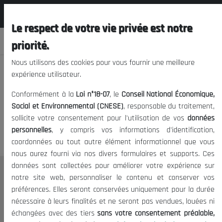
المجلس الوطني الاقتصادي الإجتماعي و
FR
البيئي
Le respect de votre vie privée est notre
priorité.
Nous utilisons des cookies pour vous fournir une meilleure
expérience utilisateur.
Nous vous prions de nous
Conformément à la
Loi n°18-07
, le
Conseil National Économique,
excuser, mais l'accès à ce
Social et Environnemental (CNESE)
, responsable du traitement,
sollicite votre consentement pour l'utilisation de vos
données
contenu est restreint.
personnelles
, y compris vos informations d'identification,
coordonnées ou tout autre élément informationnel que vous
nous aurez fourni via nos divers formulaires et supports. Ces
données sont collectées pour améliorer votre expérience sur
Le CNESE
notre site web, personnaliser le contenu et conserver vos
préférences. Elles seront conservées uniquement pour la durée
A Propos
nécessaire à leurs finalités et ne seront pas vendues, louées ni
Le président
échangées avec des tiers
sans votre consentement préalable,