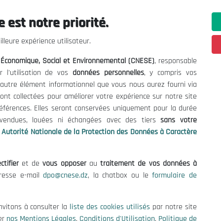
 est notre priorité.
ations utiles
Nous Contacter
lleure expérience utilisateur.
fres et Consultations
(+213) 021 98 01 00|01|0
l Économique, Social et Environnemental (CNESE)
, responsable
contact@cnese.dz
égales
r l'utilisation de vos
données personnelles
, y compris vos
Suggestions ou Initiatives ?
d'Utilisation
t autre élément informationnel que vous nous aurez fourni via
Newsletter
de Protection des Données
ont collectées pour améliorer votre expérience sur notre site
Inscrivez-vous, soyez le premier 
es Cookies
références. Elles seront conservées uniquement pour la durée
nos dernières nouvelles.
s vendues, louées ni échangées avec des tiers
sans votre
Autorité Nationale de la Protection des Données à Caractère
ctifier
et de
vous opposer
au
traitement de vos données à
Suivez-Nous!
dresse e-mail
dpo@cnese.dz
, la chatbox ou le
formulaire de
 2026 Conseil National Économique, Social et Environnemental (CNES
nvitons à consulter la
liste des cookies utilisés
par notre site
er
nos Mentions Légales
,
Conditions d'Utilisation
,
Politique de