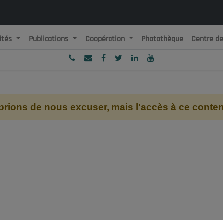
ités
Publications
Coopération
Photothèque
Centre d
ublique Algérienne Démocratique et Populaire
onseil National Economique, Social et Environnemental
ions de nous excuser, mais l'accès à ce contenu