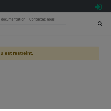
e documentation
Contactez-nous
رية الجزائرية الديمقراطية الشعبية
 الوطني الاقتصادي والاجتماعي والبيئي
 est restreint.