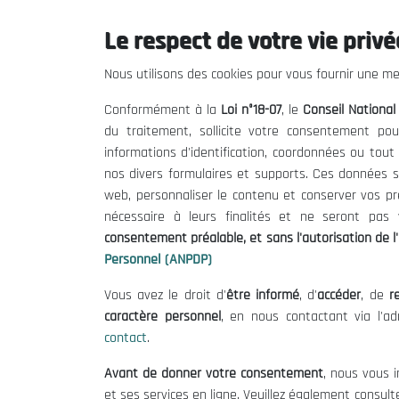
Le respect de votre vie privée
Le CNESE
Inform
Nous utilisons des cookies pour vous fournir une mei
A Propos
Appels d'of
Conformément à la
Loi n°18-07
, le
Conseil Nationa
Le président
Mentions L
du traitement, sollicite votre consentement pou
Organisation
Conditions 
informations d'identification, coordonnées ou tou
Publications
Politique 
nos divers formulaires et supports. Ces données s
Politique d
web, personnaliser le contenu et conserver vos p
nécessaire à leurs finalités et ne seront pa
consentement préalable, et sans l'autorisation de l'
Personnel (ANPDP)
Vous avez le droit d'
être informé
, d'
accéder
, de
re
caractère personnel
, en nous contactant via l'a
contact
.
©
Avant de donner votre consentement
, nous vous i
et ses services en ligne. Veuillez également consult