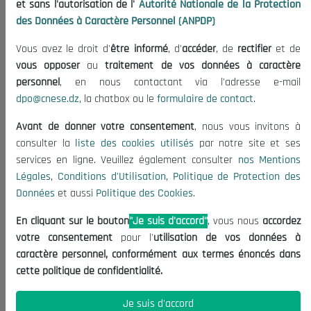
et sans l'autorisation de l'
Autorité Nationale de la Protection
Organisation
des Données à Caractère Personnel (ANPDP)
Publications
Vous avez le droit d'
être informé
, d'
accéder
, de
rectifier
et de
Informations utiles
vous opposer
au
traitement de vos données à caractère
Appels d'offres et Consultations
personnel
, en nous contactant via l'adresse e-mail
dpo@cnese.dz
, la chatbox ou le
formulaire de contact
.
Mentions Légales
Conditions d'Utilisation
Avant de donner votre consentement
, nous vous invitons à
Politique de Protection des Données
consulter la
liste des cookies utilisés
par notre site et ses
services en ligne. Veuillez également consulter
nos Mentions
Politique des Cookies
Légales
,
Conditions d'Utilisation
,
Politique de Protection des
Nous Contacter
Données
et aussi
Politique des Cookies
.
(+213) 021 98 01 00|01|02
En cliquant sur le bouton
"Je suis d'accord"
, vous nous
accordez
contact@cnese.dz
votre consentement
pour l'
utilisation de vos données à
Suggestions ou Initiatives ?
caractère personnel, conformément aux termes énoncés dans
Newsletter
cette politique de confidentialité.
Inscrivez-vous, soyez le premier à découvrir nos
dernières nouvelles.
Je suis d'accord