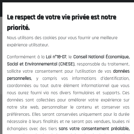
المجلس الوطني الاقتصادي الإجتماعي و
FR
البيئي
Le respect de votre vie privée est notre
priorité.
Nous utilisons des cookies pour vous fournir une meilleure
expérience utilisateur.
Nous vous prions de nous
Conformément à la
Loi n°18-07
, le
Conseil National Économique,
excuser, mais l'accès à ce
Social et Environnemental (CNESE)
, responsable du traitement,
sollicite votre consentement pour l'utilisation de vos
données
contenu est restreint.
personnelles
, y compris vos informations d'identification,
coordonnées ou tout autre élément informationnel que vous
nous aurez fourni via nos divers formulaires et supports. Ces
données sont collectées pour améliorer votre expérience sur
Le CNESE
notre site web, personnaliser le contenu et conserver vos
préférences. Elles seront conservées uniquement pour la durée
A Propos
nécessaire à leurs finalités et ne seront pas vendues, louées ni
Le président
échangées avec des tiers
sans votre consentement préalable,