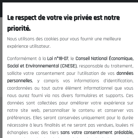
المجلس الوطني الاقتصادي الإجتماعي و
FR
البيئي
Le respect de votre vie privée est notre
priorité.
Nous utilisons des cookies pour vous fournir une meilleure
expérience utilisateur.
Nous vous prions de nous
Conformément à la
Loi n°18-07
, le
Conseil National Économique,
excuser, mais l'accès à ce
Social et Environnemental (CNESE)
, responsable du traitement,
sollicite votre consentement pour l'utilisation de vos
données
contenu est restreint.
personnelles
, y compris vos informations d'identification,
coordonnées ou tout autre élément informationnel que vous
nous aurez fourni via nos divers formulaires et supports. Ces
données sont collectées pour améliorer votre expérience sur
Le CNESE
notre site web, personnaliser le contenu et conserver vos
préférences. Elles seront conservées uniquement pour la durée
A Propos
nécessaire à leurs finalités et ne seront pas vendues, louées ni
Le président
échangées avec des tiers
sans votre consentement préalable,