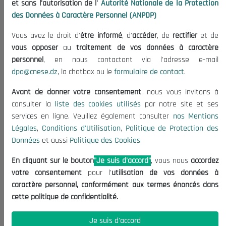
et sans l'autorisation de l'
Autorité Nationale de la Protection
Organisation
des Données à Caractère Personnel (ANPDP)
Publications
Vous avez le droit d'
être informé
, d'
accéder
, de
rectifier
et de
Informations utiles
vous opposer
au
traitement de vos données à caractère
Appels d'offres et Consultations
personnel
, en nous contactant via l'adresse e-mail
dpo@cnese.dz
, la chatbox ou le
formulaire de contact
.
Mentions Légales
Conditions d'Utilisation
Avant de donner votre consentement
, nous vous invitons à
Politique de Protection des Données
consulter la
liste des cookies utilisés
par notre site et ses
services en ligne. Veuillez également consulter
nos Mentions
Politique des Cookies
Légales
,
Conditions d'Utilisation
,
Politique de Protection des
Nous Contacter
Données
et aussi
Politique des Cookies
.
(+213) 021 98 01 00|01|02
En cliquant sur le bouton
"Je suis d'accord"
, vous nous
accordez
contact@cnese.dz
votre consentement
pour l'
utilisation de vos données à
Suggestions ou Initiatives ?
caractère personnel, conformément aux termes énoncés dans
Newsletter
cette politique de confidentialité.
Inscrivez-vous, soyez le premier à découvrir nos
dernières nouvelles.
Je suis d'accord