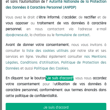
et sans l'autorisation de l'
Autorité Nationale de la Protection
Organisation
des Données à Caractère Personnel (ANPDP)
Publications
Vous avez le droit d'
être informé
, d'
accéder
, de
rectifier
et de
Informations utiles
vous opposer
au
traitement de vos données à caractère
Appels d'offres et Consultations
personnel
, en nous contactant via l'adresse e-mail
dpo@cnese.dz
, la chatbox ou le
formulaire de contact
.
Mentions Légales
Conditions d'Utilisation
Avant de donner votre consentement
, nous vous invitons à
Politique de Protection des Données
consulter la
liste des cookies utilisés
par notre site et ses
services en ligne. Veuillez également consulter
nos Mentions
Politique des Cookies
Légales
,
Conditions d'Utilisation
,
Politique de Protection des
Nous Contacter
Données
et aussi
Politique des Cookies
.
(+213) 021 98 01 00|01|02
En cliquant sur le bouton
"Je suis d'accord"
, vous nous
accordez
contact@cnese.dz
votre consentement
pour l'
utilisation de vos données à
Suggestions ou Initiatives ?
caractère personnel, conformément aux termes énoncés dans
Newsletter
cette politique de confidentialité.
Inscrivez-vous, soyez le premier à découvrir nos
dernières nouvelles.
Je suis d'accord