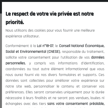
المجلس الوطني الاقتصادي الإجتماعي و
FR
البيئي
Le respect de votre vie privée est notre
priorité.
Nous utilisons des cookies pour vous fournir une meilleure
expérience utilisateur.
Nous vous prions de nous
Conformément à la
Loi n°18-07
, le
Conseil National Économique,
excuser, mais l'accès à ce
Social et Environnemental (CNESE)
, responsable du traitement,
sollicite votre consentement pour l'utilisation de vos
données
contenu est restreint.
personnelles
, y compris vos informations d'identification,
coordonnées ou tout autre élément informationnel que vous
nous aurez fourni via nos divers formulaires et supports. Ces
données sont collectées pour améliorer votre expérience sur
Le CNESE
notre site web, personnaliser le contenu et conserver vos
préférences. Elles seront conservées uniquement pour la durée
A Propos
nécessaire à leurs finalités et ne seront pas vendues, louées ni
Le président
échangées avec des tiers
sans votre consentement préalable,