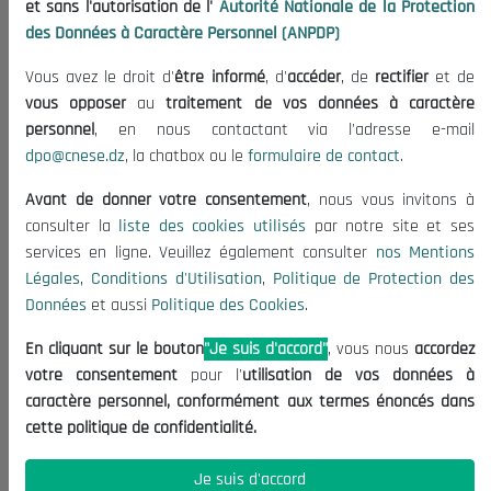
et sans l'autorisation de l'
Autorité Nationale de la Protection
Organisation
des Données à Caractère Personnel (ANPDP)
Publications
Vous avez le droit d'
être informé
, d'
accéder
, de
rectifier
et de
Informations utiles
vous opposer
au
traitement de vos données à caractère
Appels d'offres et Consultations
personnel
, en nous contactant via l'adresse e-mail
dpo@cnese.dz
, la chatbox ou le
formulaire de contact
.
Mentions Légales
Conditions d'Utilisation
Avant de donner votre consentement
, nous vous invitons à
Politique de Protection des Données
consulter la
liste des cookies utilisés
par notre site et ses
services en ligne. Veuillez également consulter
nos Mentions
Politique des Cookies
Légales
,
Conditions d'Utilisation
,
Politique de Protection des
Nous Contacter
Données
et aussi
Politique des Cookies
.
(+213) 021 98 01 00|01|02
En cliquant sur le bouton
"Je suis d'accord"
, vous nous
accordez
contact@cnese.dz
votre consentement
pour l'
utilisation de vos données à
Suggestions ou Initiatives ?
caractère personnel, conformément aux termes énoncés dans
Newsletter
cette politique de confidentialité.
Inscrivez-vous, soyez le premier à découvrir nos
dernières nouvelles.
Je suis d'accord