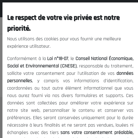
المجلس الوطني الاقتصادي الإجتماعي و
FR
البيئي
Le respect de votre vie privée est notre
priorité.
Nous utilisons des cookies pour vous fournir une meilleure
expérience utilisateur.
Nous vous prions de nous
Conformément à la
Loi n°18-07
, le
Conseil National Économique,
excuser, mais l'accès à ce
Social et Environnemental (CNESE)
, responsable du traitement,
sollicite votre consentement pour l'utilisation de vos
données
contenu est restreint.
personnelles
, y compris vos informations d'identification,
coordonnées ou tout autre élément informationnel que vous
nous aurez fourni via nos divers formulaires et supports. Ces
données sont collectées pour améliorer votre expérience sur
Le CNESE
notre site web, personnaliser le contenu et conserver vos
préférences. Elles seront conservées uniquement pour la durée
A Propos
nécessaire à leurs finalités et ne seront pas vendues, louées ni
Le président
échangées avec des tiers
sans votre consentement préalable,