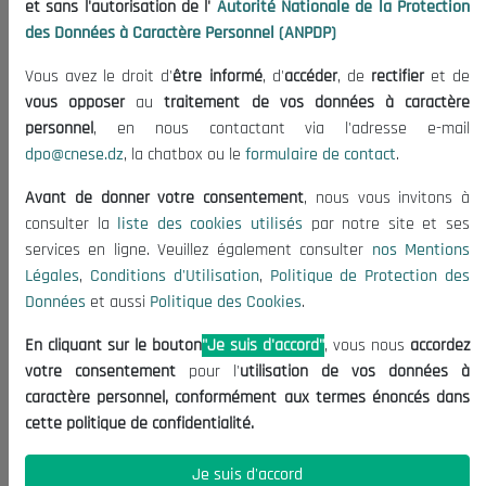
et sans l'autorisation de l'
Autorité Nationale de la Protection
Organisation
des Données à Caractère Personnel (ANPDP)
Publications
Vous avez le droit d'
être informé
, d'
accéder
, de
rectifier
et de
Informations utiles
vous opposer
au
traitement de vos données à caractère
Appels d'offres et Consultations
personnel
, en nous contactant via l'adresse e-mail
dpo@cnese.dz
, la chatbox ou le
formulaire de contact
.
Mentions Légales
Conditions d'Utilisation
Avant de donner votre consentement
, nous vous invitons à
Politique de Protection des Données
consulter la
liste des cookies utilisés
par notre site et ses
services en ligne. Veuillez également consulter
nos Mentions
Politique des Cookies
Légales
,
Conditions d'Utilisation
,
Politique de Protection des
Nous Contacter
Données
et aussi
Politique des Cookies
.
(+213) 021 98 01 00|01|02
En cliquant sur le bouton
"Je suis d'accord"
, vous nous
accordez
contact@cnese.dz
votre consentement
pour l'
utilisation de vos données à
Suggestions ou Initiatives ?
caractère personnel, conformément aux termes énoncés dans
Newsletter
cette politique de confidentialité.
Inscrivez-vous, soyez le premier à découvrir nos
dernières nouvelles.
Je suis d'accord