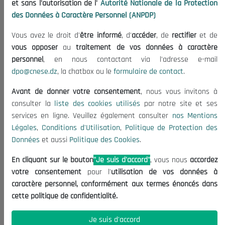
et sans l'autorisation de l'
Autorité Nationale de la Protection
Organisation
des Données à Caractère Personnel (ANPDP)
Publications
Vous avez le droit d'
être informé
, d'
accéder
, de
rectifier
et de
Informations utiles
vous opposer
au
traitement de vos données à caractère
Appels d'offres et Consultations
personnel
, en nous contactant via l'adresse e-mail
dpo@cnese.dz
, la chatbox ou le
formulaire de contact
.
Mentions Légales
Conditions d'Utilisation
Avant de donner votre consentement
, nous vous invitons à
Politique de Protection des Données
consulter la
liste des cookies utilisés
par notre site et ses
services en ligne. Veuillez également consulter
nos Mentions
Politique des Cookies
Légales
,
Conditions d'Utilisation
,
Politique de Protection des
Nous Contacter
Données
et aussi
Politique des Cookies
.
(+213) 021 98 01 00|01|02
En cliquant sur le bouton
"Je suis d'accord"
, vous nous
accordez
contact@cnese.dz
votre consentement
pour l'
utilisation de vos données à
Suggestions ou Initiatives ?
caractère personnel, conformément aux termes énoncés dans
Newsletter
cette politique de confidentialité.
Inscrivez-vous, soyez le premier à découvrir nos
dernières nouvelles.
Je suis d'accord