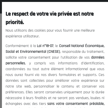
المجلس الوطني الاقتصادي الإجتماعي و
FR
البيئي
Le respect de votre vie privée est notre
priorité.
Nous utilisons des cookies pour vous fournir une meilleure
expérience utilisateur.
Nous vous prions de nous
Conformément à la
Loi n°18-07
, le
Conseil National Économique,
excuser, mais l'accès à ce
Social et Environnemental (CNESE)
, responsable du traitement,
sollicite votre consentement pour l'utilisation de vos
données
contenu est restreint.
personnelles
, y compris vos informations d'identification,
coordonnées ou tout autre élément informationnel que vous
nous aurez fourni via nos divers formulaires et supports. Ces
données sont collectées pour améliorer votre expérience sur
Le CNESE
notre site web, personnaliser le contenu et conserver vos
préférences. Elles seront conservées uniquement pour la durée
A Propos
nécessaire à leurs finalités et ne seront pas vendues, louées ni
Le président
échangées avec des tiers
sans votre consentement préalable,