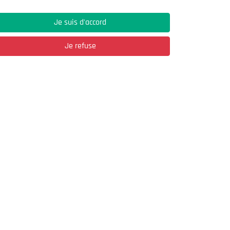
Je suis d'accord
Je refuse
Adresse
03, Rue Hassane Ibn Naamane Les Vergers
2
Bir Mourad Rais