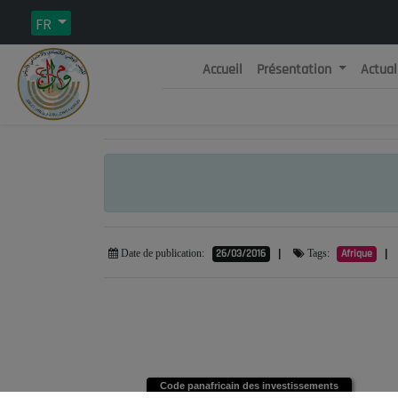
FR
Accueil
Présentation
Actual
Rép
C
26/03/2016
|
Afrique
|
Date de publication:
Tags:
Code panafricain des investissements