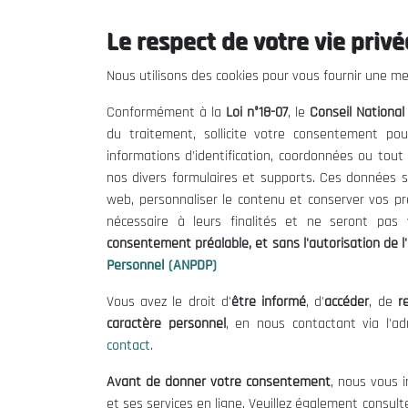
26/03/2016
Le respect de votre vie privée
Nous utilisons des cookies pour vous fournir une mei
Conformément à la
Loi n°18-07
, le
Conseil Nationa
du traitement, sollicite votre consentement pou
informations d'identification, coordonnées ou tou
Tags:
Afrique
nos divers formulaires et supports. Ces données s
web, personnaliser le contenu et conserver vos p
nécessaire à leurs finalités et ne seront pa
consentement préalable, et sans l'autorisation de l'
Personnel (ANPDP)
Vous avez le droit d'
être informé
, d'
accéder
, de
re
Le CNESE
Inform
caractère personnel
, en nous contactant via l'a
contact
.
A Propos
Appels d'of
Avant de donner votre consentement
, nous vous i
Le président
Mentions L
et ses services en ligne. Veuillez également consult