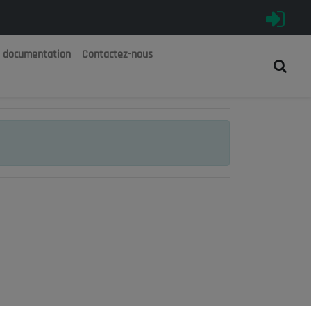
e documentation
Contactez-nous
رية الجزائرية الديمقراطية الشعبية
 الوطني الاقتصادي والاجتماعي والبيئي