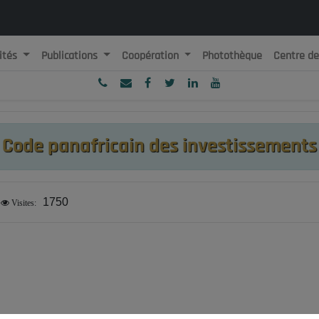
ités
Publications
Coopération
Photothèque
Centre d
ublique Algérienne Démocratique et Populaire
onseil National Economique, Social et Environnemental
Code panafricain des investissements
1750
Visites: