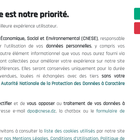
 est notre priorité.
lleure expérience utilisateur.
l Économique, Social et Environnemental (CNESE)
, responsable
r l'utilisation de vos
données personnelles
, y compris vos
t autre élément informationnel que vous nous aurez fourni via
ont collectées pour améliorer votre expérience sur notre site
références. Elles seront conservées uniquement pour la durée
s vendues, louées ni échangées avec des tiers
sans votre
Autorité Nationale de la Protection des Données à Caractère
ctifier
et de
vous opposer
au
traitement de vos données à
ations utiles
Nous Contacter
dresse e-mail
dpo@cnese.dz
, la chatbox ou le
formulaire de
fres et Consultations
(+213) 021 98 01 00|01|0
contact@cnese.dz
nvitons à consulter la
liste des cookies utilisés
par notre site
égales
Suggestions ou Initiatives ?
er
nos Mentions Légales
,
Conditions d'Utilisation
,
Politique de