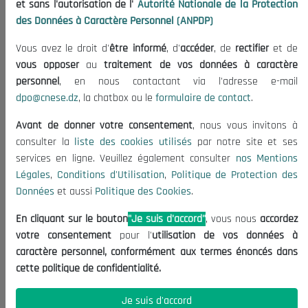
et sans l'autorisation de l'
Autorité Nationale de la Protection
Organisation
des Données à Caractère Personnel (ANPDP)
Publications
Vous avez le droit d'
être informé
, d'
accéder
, de
rectifier
et de
Informations utiles
vous opposer
au
traitement de vos données à caractère
Appels d'offres et Consultations
personnel
, en nous contactant via l'adresse e-mail
dpo@cnese.dz
, la chatbox ou le
formulaire de contact
.
Mentions Légales
Conditions d'Utilisation
Avant de donner votre consentement
, nous vous invitons à
Politique de Protection des Données
consulter la
liste des cookies utilisés
par notre site et ses
services en ligne. Veuillez également consulter
nos Mentions
Politique des Cookies
Légales
,
Conditions d'Utilisation
,
Politique de Protection des
Nous Contacter
Données
et aussi
Politique des Cookies
.
(+213) 021 98 01 00|01|02
En cliquant sur le bouton
"Je suis d'accord"
, vous nous
accordez
contact@cnese.dz
votre consentement
pour l'
utilisation de vos données à
Suggestions ou Initiatives ?
caractère personnel, conformément aux termes énoncés dans
Newsletter
cette politique de confidentialité.
Inscrivez-vous, soyez le premier à découvrir nos
dernières nouvelles.
Je suis d'accord