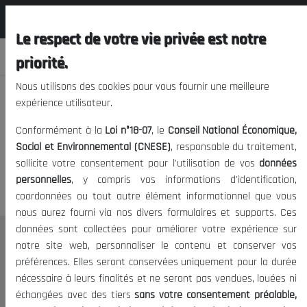
المجلس الوطني الاقتصادي الإجتماعي و
FR
البيئي
Le respect de votre vie privée est notre
priorité.
Nous utilisons des cookies pour vous fournir une meilleure
expérience utilisateur.
Nous vous prions de nous
Conformément à la
Loi n°18-07
, le
Conseil National Économique,
excuser, mais l'accès à ce
Social et Environnemental (CNESE)
, responsable du traitement,
sollicite votre consentement pour l'utilisation de vos
données
contenu est restreint.
personnelles
, y compris vos informations d'identification,
coordonnées ou tout autre élément informationnel que vous
nous aurez fourni via nos divers formulaires et supports. Ces
données sont collectées pour améliorer votre expérience sur
Le CNESE
notre site web, personnaliser le contenu et conserver vos
préférences. Elles seront conservées uniquement pour la durée
A Propos
nécessaire à leurs finalités et ne seront pas vendues, louées ni
Le président
échangées avec des tiers
sans votre consentement préalable,