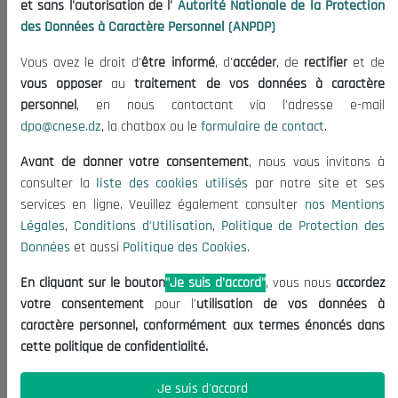
et sans l'autorisation de l'
Autorité Nationale de la Protection
Organisation
des Données à Caractère Personnel (ANPDP)
Publications
Vous avez le droit d'
être informé
, d'
accéder
, de
rectifier
et de
Informations utiles
vous opposer
au
traitement de vos données à caractère
Appels d'offres et Consultations
personnel
, en nous contactant via l'adresse e-mail
dpo@cnese.dz
, la chatbox ou le
formulaire de contact
.
Mentions Légales
Conditions d'Utilisation
Avant de donner votre consentement
, nous vous invitons à
Politique de Protection des Données
consulter la
liste des cookies utilisés
par notre site et ses
services en ligne. Veuillez également consulter
nos Mentions
Politique des Cookies
Légales
,
Conditions d'Utilisation
,
Politique de Protection des
Nous Contacter
Données
et aussi
Politique des Cookies
.
(+213) 021 98 01 00|01|02
En cliquant sur le bouton
"Je suis d'accord"
, vous nous
accordez
contact@cnese.dz
votre consentement
pour l'
utilisation de vos données à
Suggestions ou Initiatives ?
caractère personnel, conformément aux termes énoncés dans
Newsletter
cette politique de confidentialité.
Inscrivez-vous, soyez le premier à découvrir nos
dernières nouvelles.
Je suis d'accord