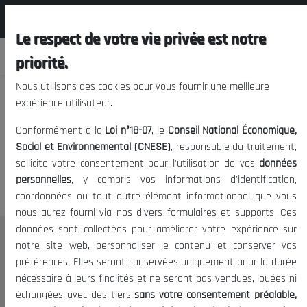
المجلس الوطني الاقتصادي الإجتماعي و
FR
البيئي
Le respect de votre vie privée est notre
priorité.
Nous utilisons des cookies pour vous fournir une meilleure
expérience utilisateur.
Nous vous prions de nous
Conformément à la
Loi n°18-07
, le
Conseil National Économique,
excuser, mais l'accès à ce
Social et Environnemental (CNESE)
, responsable du traitement,
sollicite votre consentement pour l'utilisation de vos
données
contenu est restreint.
personnelles
, y compris vos informations d'identification,
coordonnées ou tout autre élément informationnel que vous
nous aurez fourni via nos divers formulaires et supports. Ces
données sont collectées pour améliorer votre expérience sur
Le CNESE
notre site web, personnaliser le contenu et conserver vos
préférences. Elles seront conservées uniquement pour la durée
A Propos
nécessaire à leurs finalités et ne seront pas vendues, louées ni
Le président
échangées avec des tiers
sans votre consentement préalable,