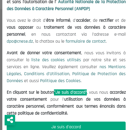
et sans l'autorisation de l'
Autorité Nationale de la Protection
des Données à Caractère Personnel (ANPDP)
Vous avez le droit d'
être informé
, d'
accéder
, de
rectifier
et de
Le CNESE
vous opposer
au
traitement de vos données à caractère
A Propos
personnel
, en nous contactant via l'adresse e-mail
dpo@cnese.dz
, la chatbox ou le
formulaire de contact
.
Le président
Organisation
Avant de donner votre consentement
, nous vous invitons à
Publications
consulter la
liste des cookies utilisés
par notre site et ses
services en ligne. Veuillez également consulter
nos Mentions
Informations utiles
Légales
,
Conditions d'Utilisation
,
Politique de Protection des
Données
et aussi
Politique des Cookies
.
Appels d'offres et Consultations
Mentions Légales
En cliquant sur le bouton
"Je suis d'accord"
, vous nous
accordez
Conditions d'Utilisation
votre consentement
pour l'
utilisation de vos données à
caractère personnel, conformément aux termes énoncés dans
Politique de Protection des Données
cette politique de confidentialité.
Politique des Cookies
Je suis d'accord
Nous Contacter