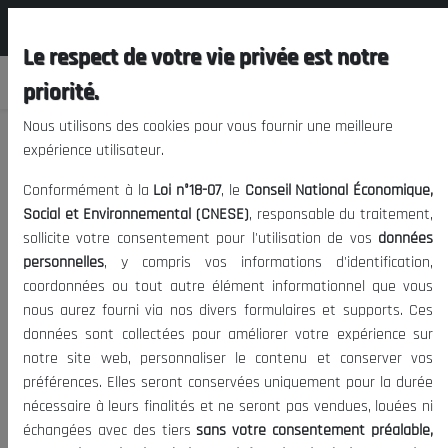
المجلس الوطني الاقتصادي الإجتماعي و
FR
البيئي
Le respect de votre vie privée est notre
priorité.
Nous utilisons des cookies pour vous fournir une meilleure
expérience utilisateur.
Communauté économique des états de
Conformément à la
Loi n°18-07
, le
Conseil National Économique,
l' Afrique centrale (CEEAC)
Social et Environnemental (CNESE)
, responsable du traitement,
sollicite votre consentement pour l'utilisation de vos
données
personnelles
, y compris vos informations d'identification,
26/01/2022
|
Afrique
|
Date de publication:
Tags:
Visites:
coordonnées ou tout autre élément informationnel que vous
1641
nous aurez fourni via nos divers formulaires et supports. Ces
données sont collectées pour améliorer votre expérience sur
notre site web, personnaliser le contenu et conserver vos
CEEAC (Communauté économique des états de l'
préférences. Elles seront conservées uniquement pour la durée
Afrique centrale).
nécessaire à leurs finalités et ne seront pas vendues, louées ni
échangées avec des tiers
sans votre consentement préalable,