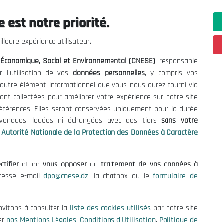
 est notre priorité.
ations utiles
Nous Contacter
lleure expérience utilisateur.
fres et Consultations
(+213) 021 98 01 00|01|0
l Économique, Social et Environnemental (CNESE)
, responsable
contact@cnese.dz
égales
r l'utilisation de vos
données personnelles
, y compris vos
Suggestions ou Initiatives ?
d'Utilisation
t autre élément informationnel que vous nous aurez fourni via
Newsletter
de Protection des Données
ont collectées pour améliorer votre expérience sur notre site
Inscrivez-vous, soyez le premier 
es Cookies
références. Elles seront conservées uniquement pour la durée
nos dernières nouvelles.
s vendues, louées ni échangées avec des tiers
sans votre
Autorité Nationale de la Protection des Données à Caractère
ctifier
et de
vous opposer
au
traitement de vos données à
Suivez-Nous!
dresse e-mail
dpo@cnese.dz
, la chatbox ou le
formulaire de
 2026 Conseil National Économique, Social et Environnemental (CNES
nvitons à consulter la
liste des cookies utilisés
par notre site
er
nos Mentions Légales
,
Conditions d'Utilisation
,
Politique de