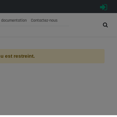
e documentation
Contactez-nous
رية الجزائرية الديمقراطية الشعبية
 الوطني الاقتصادي والاجتماعي والبيئي
 est restreint.