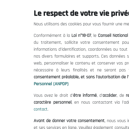
Le respect de votre vie privée
Le CNESE
Inform
Nous utilisons des cookies pour vous fournir une mei
A Propos
Appels d'of
Conformément à la
Loi n°18-07
, le
Conseil Nationa
Le président
Mentions L
du traitement, sollicite votre consentement pou
Organisation
Conditions 
informations d'identification, coordonnées ou tou
Publications
Politique 
nos divers formulaires et supports. Ces données s
Politique d
web, personnaliser le contenu et conserver vos p
nécessaire à leurs finalités et ne seront pa
consentement préalable, et sans l'autorisation de l'
Personnel (ANPDP)
Vous avez le droit d'
être informé
, d'
accéder
, de
re
caractère personnel
, en nous contactant via l'a
contact
.
©
Avant de donner votre consentement
, nous vous i
et ses services en ligne. Veuillez également consult