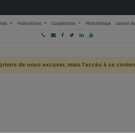
ités
Publications
Coopération
Photothèque
Centre d
ublique Algérienne Démocratique et Populaire
onseil National Economique, Social et Environnemental
ions de nous excuser, mais l'accès à ce contenu