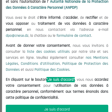
et sans l'autorisation de l'
Autorité Nationale de la Protection
Organisation
des Données à Caractère Personnel (ANPDP)
Publications
Vous avez le droit d'
être informé
, d'
accéder
, de
rectifier
et de
Informations utiles
vous opposer
au
traitement de vos données à caractère
Appels d'offres et Consultations
personnel
, en nous contactant via l'adresse e-mail
dpo@cnese.dz
, la chatbox ou le
formulaire de contact
.
Mentions Légales
Conditions d'Utilisation
Avant de donner votre consentement
, nous vous invitons à
Politique de Protection des Données
consulter la
liste des cookies utilisés
par notre site et ses
services en ligne. Veuillez également consulter
nos Mentions
Politique des Cookies
Légales
,
Conditions d'Utilisation
,
Politique de Protection des
Nous Contacter
Données
et aussi
Politique des Cookies
.
(+213) 021 98 01 00|01|02
En cliquant sur le bouton
"Je suis d'accord"
, vous nous
accordez
contact@cnese.dz
votre consentement
pour l'
utilisation de vos données à
Suggestions ou Initiatives ?
caractère personnel, conformément aux termes énoncés dans
Newsletter
cette politique de confidentialité.
Inscrivez-vous, soyez le premier à découvrir nos
dernières nouvelles.
Je suis d'accord