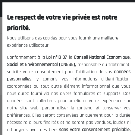
المجلس الوطني الاقتصادي الإجتماعي و
FR
البيئي
Le respect de votre vie privée est notre
priorité.
Nous utilisons des cookies pour vous fournir une meilleure
expérience utilisateur.
Nous vous prions de nous
Conformément à la
Loi n°18-07
, le
Conseil National Économique,
excuser, mais l'accès à ce
Social et Environnemental (CNESE)
, responsable du traitement,
sollicite votre consentement pour l'utilisation de vos
données
contenu est restreint.
personnelles
, y compris vos informations d'identification,
coordonnées ou tout autre élément informationnel que vous
nous aurez fourni via nos divers formulaires et supports. Ces
données sont collectées pour améliorer votre expérience sur
Le CNESE
notre site web, personnaliser le contenu et conserver vos
préférences. Elles seront conservées uniquement pour la durée
A Propos
nécessaire à leurs finalités et ne seront pas vendues, louées ni
Le président
échangées avec des tiers
sans votre consentement préalable,