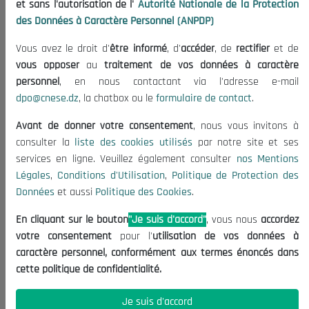
et sans l'autorisation de l'
Autorité Nationale de la Protection
Organisation
des Données à Caractère Personnel (ANPDP)
Publications
Vous avez le droit d'
être informé
, d'
accéder
, de
rectifier
et de
Informations utiles
vous opposer
au
traitement de vos données à caractère
Appels d'offres et Consultations
personnel
, en nous contactant via l'adresse e-mail
dpo@cnese.dz
, la chatbox ou le
formulaire de contact
.
Mentions Légales
Conditions d'Utilisation
Avant de donner votre consentement
, nous vous invitons à
Politique de Protection des Données
consulter la
liste des cookies utilisés
par notre site et ses
services en ligne. Veuillez également consulter
nos Mentions
Politique des Cookies
Légales
,
Conditions d'Utilisation
,
Politique de Protection des
Nous Contacter
Données
et aussi
Politique des Cookies
.
(+213) 021 98 01 00|01|02
En cliquant sur le bouton
"Je suis d'accord"
, vous nous
accordez
contact@cnese.dz
votre consentement
pour l'
utilisation de vos données à
Suggestions ou Initiatives ?
caractère personnel, conformément aux termes énoncés dans
Newsletter
cette politique de confidentialité.
Inscrivez-vous, soyez le premier à découvrir nos
dernières nouvelles.
Je suis d'accord