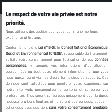
المجلس الوطني الاقتصادي الإجتماعي و
FR
البيئي
Le respect de votre vie privée est notre
priorité.
Nous utilisons des cookies pour vous fournir une meilleure
expérience utilisateur.
Nous vous prions de nous
Conformément à la
Loi n°18-07
, le
Conseil National Économique,
excuser, mais l'accès à ce
Social et Environnemental (CNESE)
, responsable du traitement,
sollicite votre consentement pour l'utilisation de vos
données
contenu est restreint.
personnelles
, y compris vos informations d'identification,
coordonnées ou tout autre élément informationnel que vous
nous aurez fourni via nos divers formulaires et supports. Ces
données sont collectées pour améliorer votre expérience sur
Le CNESE
notre site web, personnaliser le contenu et conserver vos
préférences. Elles seront conservées uniquement pour la durée
A Propos
nécessaire à leurs finalités et ne seront pas vendues, louées ni
Le président
échangées avec des tiers
sans votre consentement préalable,