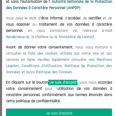
et sans l'autorisation de l'
Autorité Nationale de la Protection
Organisation
des Données à Caractère Personnel (ANPDP)
Publications
Vous avez le droit d'
être informé
, d'
accéder
, de
rectifier
et de
Informations utiles
vous opposer
au
traitement de vos données à caractère
Appels d'offres et Consultations
personnel
, en nous contactant via l'adresse e-mail
dpo@cnese.dz
, la chatbox ou le
formulaire de contact
.
Mentions Légales
Conditions d'Utilisation
Avant de donner votre consentement
, nous vous invitons à
Politique de Protection des Données
consulter la
liste des cookies utilisés
par notre site et ses
services en ligne. Veuillez également consulter
nos Mentions
Politique des Cookies
Légales
,
Conditions d'Utilisation
,
Politique de Protection des
Nous Contacter
Données
et aussi
Politique des Cookies
.
(+213) 021 98 01 00|01|02
En cliquant sur le bouton
"Je suis d'accord"
, vous nous
accordez
contact@cnese.dz
votre consentement
pour l'
utilisation de vos données à
Suggestions ou Initiatives ?
caractère personnel, conformément aux termes énoncés dans
Newsletter
cette politique de confidentialité.
Inscrivez-vous, soyez le premier à découvrir nos
dernières nouvelles.
Je suis d'accord