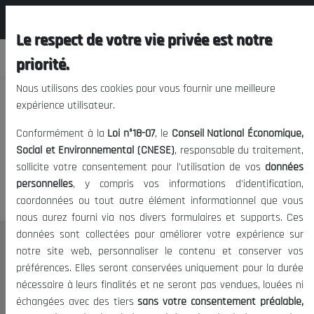
المجلس الوطني الاقتصادي الإجتماعي و
FR
البيئي
Le respect de votre vie privée est notre
priorité.
Nous utilisons des cookies pour vous fournir une meilleure
expérience utilisateur.
Nous vous prions de nous
Conformément à la
Loi n°18-07
, le
Conseil National Économique,
excuser, mais l'accès à ce
Social et Environnemental (CNESE)
, responsable du traitement,
sollicite votre consentement pour l'utilisation de vos
données
contenu est restreint.
personnelles
, y compris vos informations d'identification,
coordonnées ou tout autre élément informationnel que vous
nous aurez fourni via nos divers formulaires et supports. Ces
données sont collectées pour améliorer votre expérience sur
Le CNESE
notre site web, personnaliser le contenu et conserver vos
préférences. Elles seront conservées uniquement pour la durée
A Propos
nécessaire à leurs finalités et ne seront pas vendues, louées ni
Le président
échangées avec des tiers
sans votre consentement préalable,