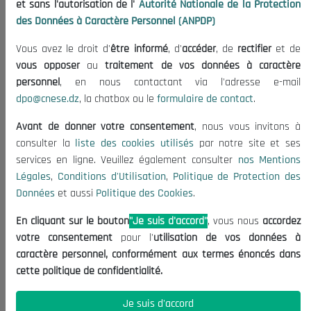
et sans l'autorisation de l'
Autorité Nationale de la Protection
Organisation
des Données à Caractère Personnel (ANPDP)
Publications
Vous avez le droit d'
être informé
, d'
accéder
, de
rectifier
et de
Informations utiles
vous opposer
au
traitement de vos données à caractère
Appels d'offres et Consultations
personnel
, en nous contactant via l'adresse e-mail
dpo@cnese.dz
, la chatbox ou le
formulaire de contact
.
Mentions Légales
Conditions d'Utilisation
Avant de donner votre consentement
, nous vous invitons à
Politique de Protection des Données
consulter la
liste des cookies utilisés
par notre site et ses
services en ligne. Veuillez également consulter
nos Mentions
Politique des Cookies
Légales
,
Conditions d'Utilisation
,
Politique de Protection des
Nous Contacter
Données
et aussi
Politique des Cookies
.
(+213) 021 98 01 00|01|02
En cliquant sur le bouton
"Je suis d'accord"
, vous nous
accordez
contact@cnese.dz
votre consentement
pour l'
utilisation de vos données à
Suggestions ou Initiatives ?
caractère personnel, conformément aux termes énoncés dans
Newsletter
cette politique de confidentialité.
Inscrivez-vous, soyez le premier à découvrir nos
dernières nouvelles.
Je suis d'accord