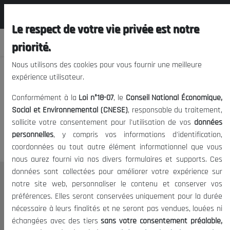
المجلس الوطني الاقتصادي الإجتماعي و
FR
البيئي
Le respect de votre vie privée est notre
priorité.
Nous utilisons des cookies pour vous fournir une meilleure
expérience utilisateur.
Nous vous prions de nous
Conformément à la
Loi n°18-07
, le
Conseil National Économique,
excuser, mais l'accès à ce
Social et Environnemental (CNESE)
, responsable du traitement,
sollicite votre consentement pour l'utilisation de vos
données
contenu est restreint.
personnelles
, y compris vos informations d'identification,
coordonnées ou tout autre élément informationnel que vous
nous aurez fourni via nos divers formulaires et supports. Ces
données sont collectées pour améliorer votre expérience sur
Le CNESE
notre site web, personnaliser le contenu et conserver vos
préférences. Elles seront conservées uniquement pour la durée
A Propos
nécessaire à leurs finalités et ne seront pas vendues, louées ni
Le président
échangées avec des tiers
sans votre consentement préalable,