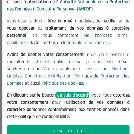
et sans l'autorisation de l'
Autorité Nationale de la Protection
Organisation
des Données à Caractère Personnel (ANPDP)
Publications
Vous avez le droit d'
être informé
, d'
accéder
, de
rectifier
et de
Informations utiles
vous opposer
au
traitement de vos données à caractère
Appels d'offres et Consultations
personnel
, en nous contactant via l'adresse e-mail
dpo@cnese.dz
, la chatbox ou le
formulaire de contact
.
Mentions Légales
Conditions d'Utilisation
Avant de donner votre consentement
, nous vous invitons à
Politique de Protection des Données
consulter la
liste des cookies utilisés
par notre site et ses
services en ligne. Veuillez également consulter
nos Mentions
Politique des Cookies
Légales
,
Conditions d'Utilisation
,
Politique de Protection des
Nous Contacter
Données
et aussi
Politique des Cookies
.
(+213) 021 98 01 00|01|02
En cliquant sur le bouton
"Je suis d'accord"
, vous nous
accordez
contact@cnese.dz
votre consentement
pour l'
utilisation de vos données à
Suggestions ou Initiatives ?
caractère personnel, conformément aux termes énoncés dans
Newsletter
cette politique de confidentialité.
Inscrivez-vous, soyez le premier à découvrir nos
dernières nouvelles.
Je suis d'accord