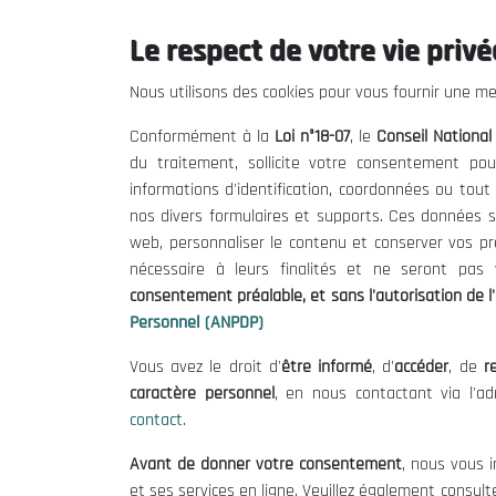
Le respect de votre vie privée
Le CNESE
Inform
Nous utilisons des cookies pour vous fournir une mei
A Propos
Appels d'of
Conformément à la
Loi n°18-07
, le
Conseil Nationa
Le président
Mentions L
du traitement, sollicite votre consentement pou
Organisation
Conditions 
informations d'identification, coordonnées ou tou
Publications
Politique 
nos divers formulaires et supports. Ces données s
Politique d
web, personnaliser le contenu et conserver vos p
nécessaire à leurs finalités et ne seront pa
consentement préalable, et sans l'autorisation de l'
Personnel (ANPDP)
Vous avez le droit d'
être informé
, d'
accéder
, de
re
caractère personnel
, en nous contactant via l'a
contact
.
©
Avant de donner votre consentement
, nous vous i
et ses services en ligne. Veuillez également consult