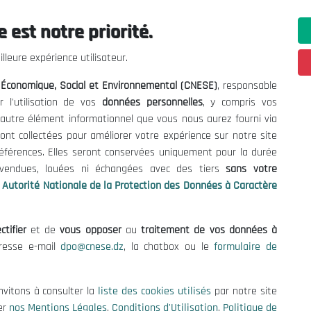
 est notre priorité.
ations utiles
Nous Contacter
lleure expérience utilisateur.
fres et Consultations
(+213) 021 98 01 00|01|0
l Économique, Social et Environnemental (CNESE)
, responsable
contact@cnese.dz
égales
r l'utilisation de vos
données personnelles
, y compris vos
Suggestions ou Initiatives ?
d'Utilisation
t autre élément informationnel que vous nous aurez fourni via
Newsletter
de Protection des Données
ont collectées pour améliorer votre expérience sur notre site
Inscrivez-vous, soyez le premier 
es Cookies
références. Elles seront conservées uniquement pour la durée
nos dernières nouvelles.
s vendues, louées ni échangées avec des tiers
sans votre
Autorité Nationale de la Protection des Données à Caractère
ctifier
et de
vous opposer
au
traitement de vos données à
Suivez-Nous!
dresse e-mail
dpo@cnese.dz
, la chatbox ou le
formulaire de
 2026 Conseil National Économique, Social et Environnemental (CNES
nvitons à consulter la
liste des cookies utilisés
par notre site
er
nos Mentions Légales
,
Conditions d'Utilisation
,
Politique de