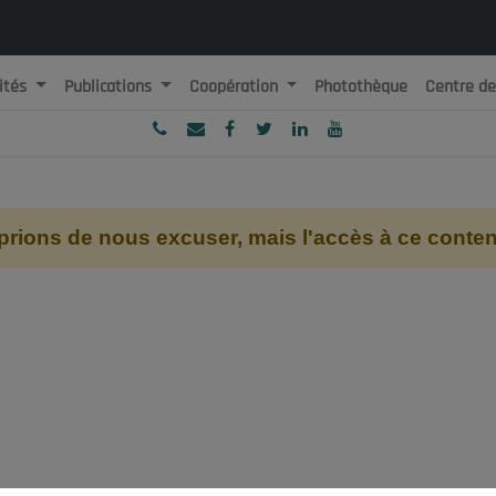
ités
Publications
Coopération
Photothèque
Centre d
ublique Algérienne Démocratique et Populaire
onseil National Economique, Social et Environnemental
ions de nous excuser, mais l'accès à ce contenu