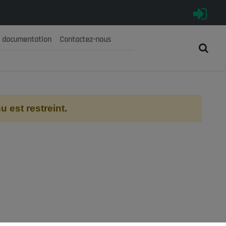
e documentation
Contactez-nous
رية الجزائرية الديمقراطية الشعبية
 الوطني الاقتصادي والاجتماعي والبيئي
 est restreint.