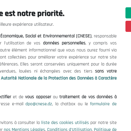
 est notre priorité.
ations utiles
Nous Contacter
lleure expérience utilisateur.
fres et Consultations
(+213) 021 98 01 00|01|0
l Économique, Social et Environnemental (CNESE)
, responsable
contact@cnese.dz
égales
r l'utilisation de vos
données personnelles
, y compris vos
Suggestions ou Initiatives ?
d'Utilisation
t autre élément informationnel que vous nous aurez fourni via
Newsletter
de Protection des Données
ont collectées pour améliorer votre expérience sur notre site
Inscrivez-vous, soyez le premier 
es Cookies
références. Elles seront conservées uniquement pour la durée
nos dernières nouvelles.
s vendues, louées ni échangées avec des tiers
sans votre
Autorité Nationale de la Protection des Données à Caractère
ctifier
et de
vous opposer
au
traitement de vos données à
Suivez-Nous!
dresse e-mail
dpo@cnese.dz
, la chatbox ou le
formulaire de
 2026 Conseil National Économique, Social et Environnemental (CNES
nvitons à consulter la
liste des cookies utilisés
par notre site
er
nos Mentions Légales
,
Conditions d'Utilisation
,
Politique de