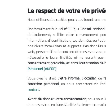
Le respect de votre vie privée
Le CNESE
Inform
Nous utilisons des cookies pour vous fournir une mei
A Propos
Appels d'of
Conformément à la
Loi n°18-07
, le
Conseil Nationa
Le président
Mentions L
du traitement, sollicite votre consentement pou
Organisation
Conditions 
informations d'identification, coordonnées ou tou
Publications
Politique 
nos divers formulaires et supports. Ces données s
Politique d
web, personnaliser le contenu et conserver vos p
nécessaire à leurs finalités et ne seront pa
consentement préalable, et sans l'autorisation de l'
Personnel (ANPDP)
Vous avez le droit d'
être informé
, d'
accéder
, de
re
caractère personnel
, en nous contactant via l'a
contact
.
©
Avant de donner votre consentement
, nous vous i
et ses services en ligne. Veuillez également consult