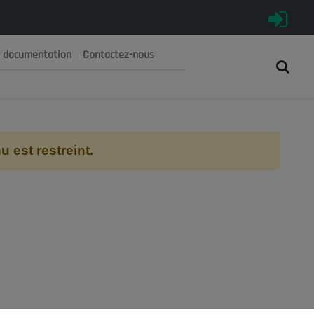
e documentation
Contactez-nous
رية الجزائرية الديمقراطية الشعبية
 الوطني الاقتصادي والاجتماعي والبيئي
 est restreint.