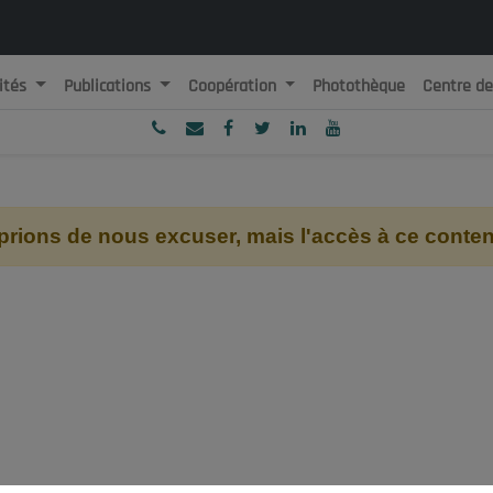
ités
Publications
Coopération
Photothèque
Centre d
ublique Algérienne Démocratique et Populaire
onseil National Economique, Social et Environnemental
ions de nous excuser, mais l'accès à ce contenu