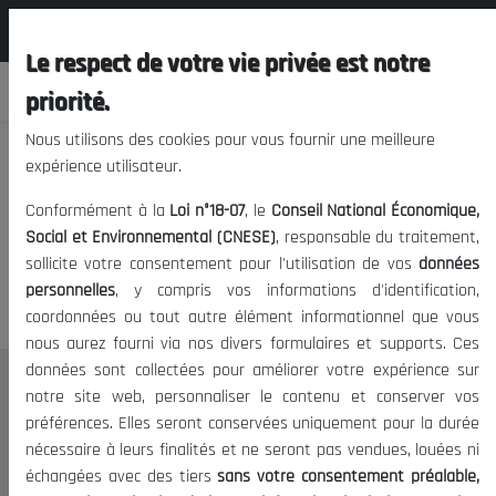
المجلس الوطني الاقتصادي الإجتماعي و
FR
البيئي
Le respect de votre vie privée est notre
priorité.
Nous utilisons des cookies pour vous fournir une meilleure
expérience utilisateur.
Nous vous prions de nous
Conformément à la
Loi n°18-07
, le
Conseil National Économique,
excuser, mais l'accès à ce
Social et Environnemental (CNESE)
, responsable du traitement,
sollicite votre consentement pour l'utilisation de vos
données
contenu est restreint.
personnelles
, y compris vos informations d'identification,
coordonnées ou tout autre élément informationnel que vous
nous aurez fourni via nos divers formulaires et supports. Ces
données sont collectées pour améliorer votre expérience sur
Le CNESE
notre site web, personnaliser le contenu et conserver vos
préférences. Elles seront conservées uniquement pour la durée
A Propos
nécessaire à leurs finalités et ne seront pas vendues, louées ni
Le président
échangées avec des tiers
sans votre consentement préalable,