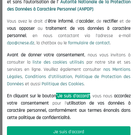
et sans l'autorisation de l'
Autorité Nationale de la Protection
Organisation
des Données à Caractère Personnel (ANPDP)
Publications
Vous avez le droit d'
être informé
, d'
accéder
, de
rectifier
et de
Informations utiles
vous opposer
au
traitement de vos données à caractère
Appels d'offres et Consultations
personnel
, en nous contactant via l'adresse e-mail
dpo@cnese.dz
, la chatbox ou le
formulaire de contact
.
Mentions Légales
Conditions d'Utilisation
Avant de donner votre consentement
, nous vous invitons à
Politique de Protection des Données
consulter la
liste des cookies utilisés
par notre site et ses
services en ligne. Veuillez également consulter
nos Mentions
Politique des Cookies
Légales
,
Conditions d'Utilisation
,
Politique de Protection des
Nous Contacter
Données
et aussi
Politique des Cookies
.
(+213) 021 98 01 00|01|02
En cliquant sur le bouton
"Je suis d'accord"
, vous nous
accordez
contact@cnese.dz
votre consentement
pour l'
utilisation de vos données à
Suggestions ou Initiatives ?
caractère personnel, conformément aux termes énoncés dans
Newsletter
cette politique de confidentialité.
Inscrivez-vous, soyez le premier à découvrir nos
dernières nouvelles.
Je suis d'accord