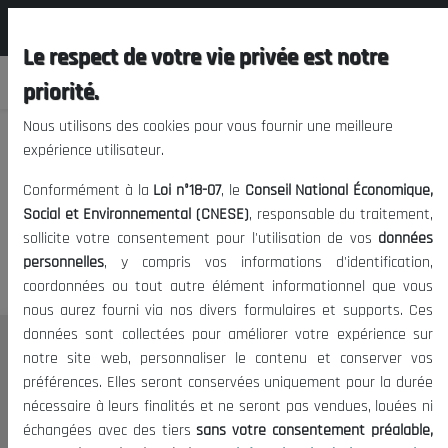
المجلس الوطني الاقتصادي الإجتماعي و
FR
البيئي
Le respect de votre vie privée est notre
priorité.
Nous utilisons des cookies pour vous fournir une meilleure
expérience utilisateur.
Nous vous prions de nous
Conformément à la
Loi n°18-07
, le
Conseil National Économique,
excuser, mais l'accès à ce
Social et Environnemental (CNESE)
, responsable du traitement,
sollicite votre consentement pour l'utilisation de vos
données
contenu est restreint.
personnelles
, y compris vos informations d'identification,
coordonnées ou tout autre élément informationnel que vous
nous aurez fourni via nos divers formulaires et supports. Ces
données sont collectées pour améliorer votre expérience sur
Le CNESE
notre site web, personnaliser le contenu et conserver vos
préférences. Elles seront conservées uniquement pour la durée
A Propos
nécessaire à leurs finalités et ne seront pas vendues, louées ni
Le président
échangées avec des tiers
sans votre consentement préalable,