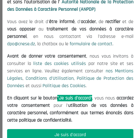
et sans l'autorisation de l'
Autorité Nationale de la Protection
Organisation
des Données à Caractère Personnel (ANPDP)
Publications
Vous avez le droit d'
être informé
, d'
accéder
, de
rectifier
et de
Informations utiles
vous opposer
au
traitement de vos données à caractère
Appels d'offres et Consultations
personnel
, en nous contactant via l'adresse e-mail
dpo@cnese.dz
, la chatbox ou le
formulaire de contact
.
Mentions Légales
Conditions d'Utilisation
Avant de donner votre consentement
, nous vous invitons à
Politique de Protection des Données
consulter la
liste des cookies utilisés
par notre site et ses
services en ligne. Veuillez également consulter
nos Mentions
Politique des Cookies
Légales
,
Conditions d'Utilisation
,
Politique de Protection des
Nous Contacter
Données
et aussi
Politique des Cookies
.
(+213) 021 98 01 00|01|02
En cliquant sur le bouton
"Je suis d'accord"
, vous nous
accordez
contact@cnese.dz
votre consentement
pour l'
utilisation de vos données à
Suggestions ou Initiatives ?
caractère personnel, conformément aux termes énoncés dans
Newsletter
cette politique de confidentialité.
Inscrivez-vous, soyez le premier à découvrir nos
dernières nouvelles.
Je suis d'accord