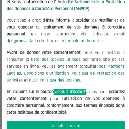
et sans l'autorisation de l'
Autorité Nationale de la Protection
Organisation
des Données à Caractère Personnel (ANPDP)
Publications
Vous avez le droit d'
être informé
, d'
accéder
, de
rectifier
et de
Informations utiles
vous opposer
au
traitement de vos données à caractère
Appels d'offres et Consultations
personnel
, en nous contactant via l'adresse e-mail
dpo@cnese.dz
, la chatbox ou le
formulaire de contact
.
Mentions Légales
Conditions d'Utilisation
Avant de donner votre consentement
, nous vous invitons à
Politique de Protection des Données
consulter la
liste des cookies utilisés
par notre site et ses
services en ligne. Veuillez également consulter
nos Mentions
Politique des Cookies
Légales
,
Conditions d'Utilisation
,
Politique de Protection des
Nous Contacter
Données
et aussi
Politique des Cookies
.
(+213) 021 98 01 00|01|02
En cliquant sur le bouton
"Je suis d'accord"
, vous nous
accordez
contact@cnese.dz
votre consentement
pour l'
utilisation de vos données à
Suggestions ou Initiatives ?
caractère personnel, conformément aux termes énoncés dans
Newsletter
cette politique de confidentialité.
Inscrivez-vous, soyez le premier à découvrir nos
dernières nouvelles.
Je suis d'accord