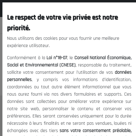
المجلس الوطني الاقتصادي الإجتماعي و
FR
البيئي
Le respect de votre vie privée est notre
priorité.
Nous utilisons des cookies pour vous fournir une meilleure
expérience utilisateur.
Nous vous prions de nous
Conformément à la
Loi n°18-07
, le
Conseil National Économique,
excuser, mais l'accès à ce
Social et Environnemental (CNESE)
, responsable du traitement,
sollicite votre consentement pour l'utilisation de vos
données
contenu est restreint.
personnelles
, y compris vos informations d'identification,
coordonnées ou tout autre élément informationnel que vous
nous aurez fourni via nos divers formulaires et supports. Ces
données sont collectées pour améliorer votre expérience sur
Le CNESE
notre site web, personnaliser le contenu et conserver vos
préférences. Elles seront conservées uniquement pour la durée
A Propos
nécessaire à leurs finalités et ne seront pas vendues, louées ni
Le président
échangées avec des tiers
sans votre consentement préalable,