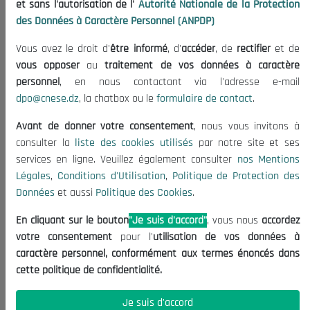
et sans l'autorisation de l'
Autorité Nationale de la Protection
Organisation
des Données à Caractère Personnel (ANPDP)
Publications
Vous avez le droit d'
être informé
, d'
accéder
, de
rectifier
et de
Informations utiles
vous opposer
au
traitement de vos données à caractère
Appels d'offres et Consultations
personnel
, en nous contactant via l'adresse e-mail
dpo@cnese.dz
, la chatbox ou le
formulaire de contact
.
Mentions Légales
Conditions d'Utilisation
Avant de donner votre consentement
, nous vous invitons à
Politique de Protection des Données
consulter la
liste des cookies utilisés
par notre site et ses
services en ligne. Veuillez également consulter
nos Mentions
Politique des Cookies
Légales
,
Conditions d'Utilisation
,
Politique de Protection des
Nous Contacter
Données
et aussi
Politique des Cookies
.
(+213) 021 98 01 00|01|02
En cliquant sur le bouton
"Je suis d'accord"
, vous nous
accordez
contact@cnese.dz
votre consentement
pour l'
utilisation de vos données à
Suggestions ou Initiatives ?
caractère personnel, conformément aux termes énoncés dans
Newsletter
cette politique de confidentialité.
Inscrivez-vous, soyez le premier à découvrir nos
dernières nouvelles.
Je suis d'accord