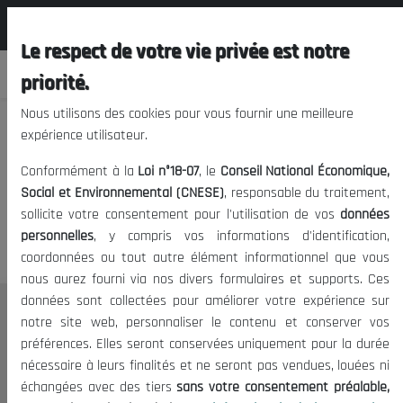
المجلس الوطني الاقتصادي الإجتماعي و
FR
البيئي
Le respect de votre vie privée est notre
priorité.
Nous utilisons des cookies pour vous fournir une meilleure
expérience utilisateur.
Nous vous prions de nous
Conformément à la
Loi n°18-07
, le
Conseil National Économique,
excuser, mais l'accès à ce
Social et Environnemental (CNESE)
, responsable du traitement,
sollicite votre consentement pour l'utilisation de vos
données
contenu est restreint.
personnelles
, y compris vos informations d'identification,
coordonnées ou tout autre élément informationnel que vous
nous aurez fourni via nos divers formulaires et supports. Ces
données sont collectées pour améliorer votre expérience sur
Le CNESE
notre site web, personnaliser le contenu et conserver vos
préférences. Elles seront conservées uniquement pour la durée
A Propos
nécessaire à leurs finalités et ne seront pas vendues, louées ni
Le président
échangées avec des tiers
sans votre consentement préalable,