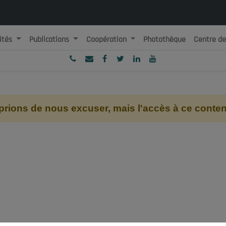
ités
Publications
Coopération
Photothèque
Centre d
ublique Algérienne Démocratique et Populaire
onseil National Economique, Social et Environnemental
ions de nous excuser, mais l'accès à ce contenu