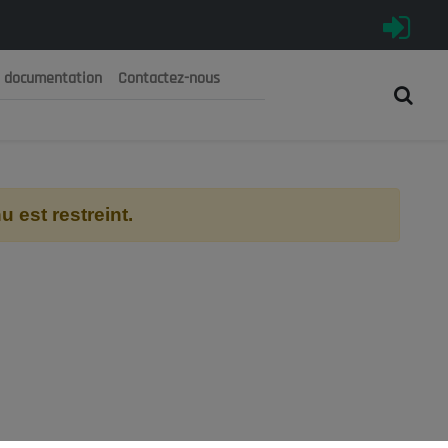
e documentation
Contactez-nous
رية الجزائرية الديمقراطية الشعبية
 الوطني الاقتصادي والاجتماعي والبيئي
 est restreint.