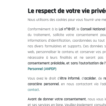
Le respect de votre vie privée
Le CNESE
Inform
Nous utilisons des cookies pour vous fournir une mei
A Propos
Appels d'of
Conformément à la
Loi n°18-07
, le
Conseil Nationa
Le président
Mentions L
du traitement, sollicite votre consentement pou
Organisation
Conditions 
informations d'identification, coordonnées ou tou
Publications
Politique 
nos divers formulaires et supports. Ces données s
Politique d
web, personnaliser le contenu et conserver vos p
nécessaire à leurs finalités et ne seront pa
consentement préalable, et sans l'autorisation de l'
Personnel (ANPDP)
Vous avez le droit d'
être informé
, d'
accéder
, de
re
caractère personnel
, en nous contactant via l'a
contact
.
©
Avant de donner votre consentement
, nous vous i
et ses services en ligne. Veuillez également consult