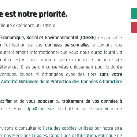
 est notre priorité.
ations utiles
Nous Contacter
lleure expérience utilisateur.
fres et Consultations
(+213) 021 98 01 00|01|0
l Économique, Social et Environnemental (CNESE)
, responsable
contact@cnese.dz
égales
r l'utilisation de vos
données personnelles
, y compris vos
Suggestions ou Initiatives ?
d'Utilisation
t autre élément informationnel que vous nous aurez fourni via
Newsletter
de Protection des Données
ont collectées pour améliorer votre expérience sur notre site
Inscrivez-vous, soyez le premier 
es Cookies
références. Elles seront conservées uniquement pour la durée
nos dernières nouvelles.
s vendues, louées ni échangées avec des tiers
sans votre
Autorité Nationale de la Protection des Données à Caractère
ctifier
et de
vous opposer
au
traitement de vos données à
Suivez-Nous!
dresse e-mail
dpo@cnese.dz
, la chatbox ou le
formulaire de
 2026 Conseil National Économique, Social et Environnemental (CNES
nvitons à consulter la
liste des cookies utilisés
par notre site
er
nos Mentions Légales
,
Conditions d'Utilisation
,
Politique de