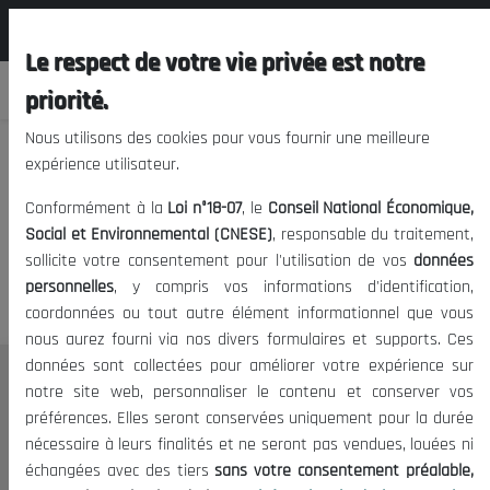
المجلس الوطني الاقتصادي الإجتماعي و
FR
البيئي
Le respect de votre vie privée est notre
priorité.
Nous utilisons des cookies pour vous fournir une meilleure
expérience utilisateur.
Nous vous prions de nous
Conformément à la
Loi n°18-07
, le
Conseil National Économique,
excuser, mais l'accès à ce
Social et Environnemental (CNESE)
, responsable du traitement,
sollicite votre consentement pour l'utilisation de vos
données
contenu est restreint.
personnelles
, y compris vos informations d'identification,
coordonnées ou tout autre élément informationnel que vous
nous aurez fourni via nos divers formulaires et supports. Ces
données sont collectées pour améliorer votre expérience sur
Le CNESE
notre site web, personnaliser le contenu et conserver vos
préférences. Elles seront conservées uniquement pour la durée
A Propos
nécessaire à leurs finalités et ne seront pas vendues, louées ni
Le président
échangées avec des tiers
sans votre consentement préalable,