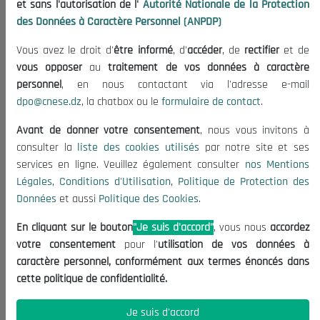
et sans l'autorisation de l'
Autorité Nationale de la Protection
Organisation
des Données à Caractère Personnel (ANPDP)
Publications
Vous avez le droit d'
être informé
, d'
accéder
, de
rectifier
et de
Informations utiles
vous opposer
au
traitement de vos données à caractère
Appels d'offres et Consultations
personnel
, en nous contactant via l'adresse e-mail
dpo@cnese.dz
, la chatbox ou le
formulaire de contact
.
Mentions Légales
Conditions d'Utilisation
Avant de donner votre consentement
, nous vous invitons à
Politique de Protection des Données
consulter la
liste des cookies utilisés
par notre site et ses
services en ligne. Veuillez également consulter
nos Mentions
Politique des Cookies
Légales
,
Conditions d'Utilisation
,
Politique de Protection des
Nous Contacter
Données
et aussi
Politique des Cookies
.
(+213) 021 98 01 00|01|02
En cliquant sur le bouton
"Je suis d'accord"
, vous nous
accordez
contact@cnese.dz
votre consentement
pour l'
utilisation de vos données à
Suggestions ou Initiatives ?
caractère personnel, conformément aux termes énoncés dans
Newsletter
cette politique de confidentialité.
Inscrivez-vous, soyez le premier à découvrir nos
dernières nouvelles.
Je suis d'accord