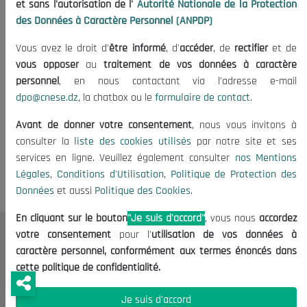
et sans l'autorisation de l'
Autorité Nationale de la Protection
24/01/2015
des Données à Caractère Personnel (ANPDP)
Vous avez le droit d'
être informé
, d'
accéder
, de
rectifier
et de
vous opposer
au
traitement de vos données à caractère
personnel
, en nous contactant via l'adresse e-mail
dpo@cnese.dz
, la chatbox ou le
formulaire de contact
.
Avant de donner votre consentement
, nous vous invitons à
Tags:
Rapport CNESE
consulter la
liste des cookies utilisés
par notre site et ses
services en ligne. Veuillez également consulter
nos Mentions
Légales
,
Conditions d'Utilisation
,
Politique de Protection des
Données
et aussi
Politique des Cookies
.
En cliquant sur le bouton
"Je suis d'accord"
, vous nous
accordez
votre consentement
pour l'
utilisation de vos données à
Le CNESE
caractère personnel, conformément aux termes énoncés dans
cette politique de confidentialité.
A Propos
Le président
Je suis d'accord