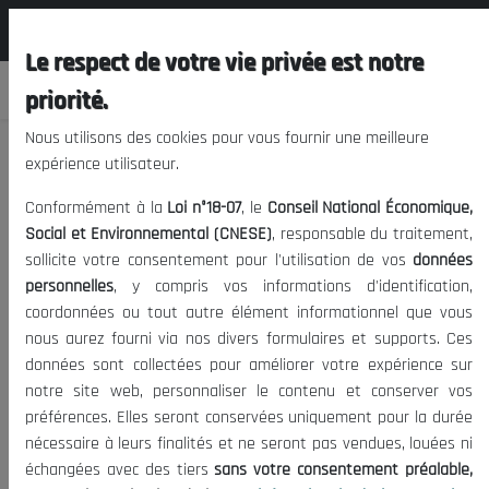
المجلس الوطني الاقتصادي الإجتماعي و
FR
البيئي
Le respect de votre vie privée est notre
priorité.
Nous utilisons des cookies pour vous fournir une meilleure
expérience utilisateur.
Dynamique démographique et besoins
Conformément à la
Loi n°18-07
, le
Conseil National Économique,
sociaux
Social et Environnemental (CNESE)
, responsable du traitement,
sollicite votre consentement pour l'utilisation de vos
données
personnelles
, y compris vos informations d'identification,
24/01/2015
|
Rapport CNESE
|
Date de publication:
Tags:
coordonnées ou tout autre élément informationnel que vous
1484
Visites:
nous aurez fourni via nos divers formulaires et supports. Ces
données sont collectées pour améliorer votre expérience sur
notre site web, personnaliser le contenu et conserver vos
préférences. Elles seront conservées uniquement pour la durée
nécessaire à leurs finalités et ne seront pas vendues, louées ni
échangées avec des tiers
sans votre consentement préalable,
Dynamique démographique et besoins sociaux