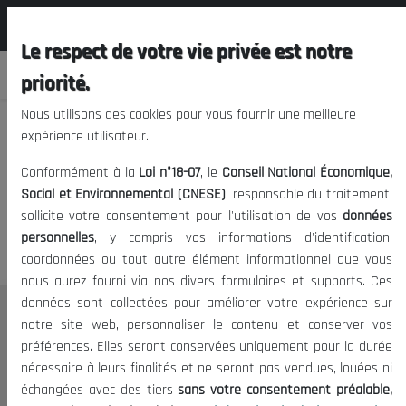
المجلس الوطني الاقتصادي الإجتماعي و
FR
البيئي
Le respect de votre vie privée est notre
priorité.
Nous utilisons des cookies pour vous fournir une meilleure
expérience utilisateur.
Nous vous prions de nous
Conformément à la
Loi n°18-07
, le
Conseil National Économique,
excuser, mais l'accès à ce
Social et Environnemental (CNESE)
, responsable du traitement,
sollicite votre consentement pour l'utilisation de vos
données
contenu est restreint.
personnelles
, y compris vos informations d'identification,
coordonnées ou tout autre élément informationnel que vous
nous aurez fourni via nos divers formulaires et supports. Ces
données sont collectées pour améliorer votre expérience sur
Le CNESE
notre site web, personnaliser le contenu et conserver vos
préférences. Elles seront conservées uniquement pour la durée
A Propos
nécessaire à leurs finalités et ne seront pas vendues, louées ni
Le président
échangées avec des tiers
sans votre consentement préalable,