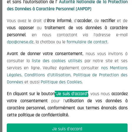
et sans l'autorisation de l'
Autorité Nationale de la Protection
Organisation
des Données à Caractère Personnel (ANPDP)
Publications
Vous avez le droit d'
être informé
, d'
accéder
, de
rectifier
et de
Informations utiles
vous opposer
au
traitement de vos données à caractère
Appels d'offres et Consultations
personnel
, en nous contactant via l'adresse e-mail
dpo@cnese.dz
, la chatbox ou le
formulaire de contact
.
Mentions Légales
Conditions d'Utilisation
Avant de donner votre consentement
, nous vous invitons à
Politique de Protection des Données
consulter la
liste des cookies utilisés
par notre site et ses
services en ligne. Veuillez également consulter
nos Mentions
Politique des Cookies
Légales
,
Conditions d'Utilisation
,
Politique de Protection des
Nous Contacter
Données
et aussi
Politique des Cookies
.
(+213) 021 98 01 00|01|02
En cliquant sur le bouton
"Je suis d'accord"
, vous nous
accordez
contact@cnese.dz
votre consentement
pour l'
utilisation de vos données à
Suggestions ou Initiatives ?
caractère personnel, conformément aux termes énoncés dans
Newsletter
cette politique de confidentialité.
Inscrivez-vous, soyez le premier à découvrir nos
dernières nouvelles.
Je suis d'accord