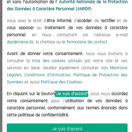
et sans l'autorisation de l'
Autorité Nationale de la Protection
Organisation
des Données à Caractère Personnel (ANPDP)
Publications
Vous avez le droit d'
être informé
, d'
accéder
, de
rectifier
et de
Informations utiles
vous opposer
au
traitement de vos données à caractère
Appels d'offres et Consultations
personnel
, en nous contactant via l'adresse e-mail
dpo@cnese.dz
, la chatbox ou le
formulaire de contact
.
Mentions Légales
Conditions d'Utilisation
Avant de donner votre consentement
, nous vous invitons à
Politique de Protection des Données
consulter la
liste des cookies utilisés
par notre site et ses
services en ligne. Veuillez également consulter
nos Mentions
Politique des Cookies
Légales
,
Conditions d'Utilisation
,
Politique de Protection des
Nous Contacter
Données
et aussi
Politique des Cookies
.
(+213) 021 98 01 00|01|02
En cliquant sur le bouton
"Je suis d'accord"
, vous nous
accordez
contact@cnese.dz
votre consentement
pour l'
utilisation de vos données à
Suggestions ou Initiatives ?
caractère personnel, conformément aux termes énoncés dans
Newsletter
cette politique de confidentialité.
Inscrivez-vous, soyez le premier à découvrir nos
dernières nouvelles.
Je suis d'accord