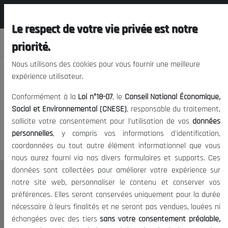
المجلس الوطني الاقتصادي الإجتماعي و
FR
البيئي
Le respect de votre vie privée est notre
priorité.
Nous utilisons des cookies pour vous fournir une meilleure
expérience utilisateur.
Nous vous prions de nous
Conformément à la
Loi n°18-07
, le
Conseil National Économique,
excuser, mais l'accès à ce
Social et Environnemental (CNESE)
, responsable du traitement,
sollicite votre consentement pour l'utilisation de vos
données
contenu est restreint.
personnelles
, y compris vos informations d'identification,
coordonnées ou tout autre élément informationnel que vous
nous aurez fourni via nos divers formulaires et supports. Ces
données sont collectées pour améliorer votre expérience sur
Le CNESE
notre site web, personnaliser le contenu et conserver vos
préférences. Elles seront conservées uniquement pour la durée
A Propos
nécessaire à leurs finalités et ne seront pas vendues, louées ni
Le président
échangées avec des tiers
sans votre consentement préalable,