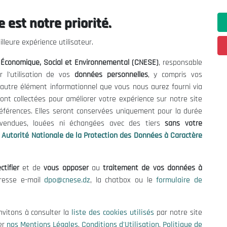
 est notre priorité.
ations utiles
Nous Contacter
lleure expérience utilisateur.
fres et Consultations
(+213) 021 98 01 00|01|0
l Économique, Social et Environnemental (CNESE)
, responsable
contact@cnese.dz
égales
r l'utilisation de vos
données personnelles
, y compris vos
Suggestions ou Initiatives ?
d'Utilisation
t autre élément informationnel que vous nous aurez fourni via
Newsletter
de Protection des Données
ont collectées pour améliorer votre expérience sur notre site
Inscrivez-vous, soyez le premier 
es Cookies
références. Elles seront conservées uniquement pour la durée
nos dernières nouvelles.
s vendues, louées ni échangées avec des tiers
sans votre
Autorité Nationale de la Protection des Données à Caractère
ctifier
et de
vous opposer
au
traitement de vos données à
Suivez-Nous!
dresse e-mail
dpo@cnese.dz
, la chatbox ou le
formulaire de
 2026 Conseil National Économique, Social et Environnemental (CNES
nvitons à consulter la
liste des cookies utilisés
par notre site
er
nos Mentions Légales
,
Conditions d'Utilisation
,
Politique de