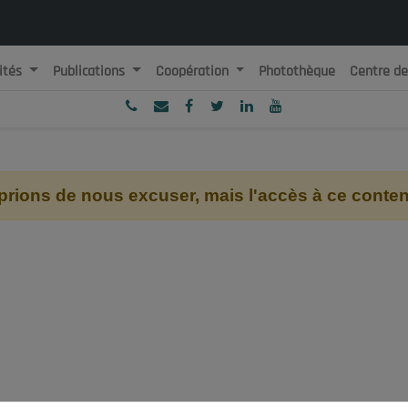
ités
Publications
Coopération
Photothèque
Centre d
ublique Algérienne Démocratique et Populaire
onseil National Economique, Social et Environnemental
ions de nous excuser, mais l'accès à ce contenu