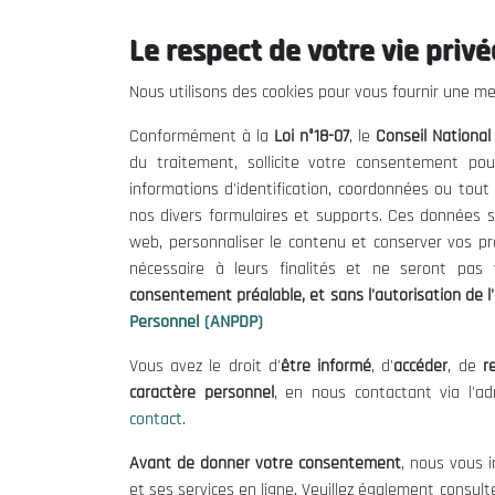
Le respect de votre vie privée
Le CNESE
Inform
Nous utilisons des cookies pour vous fournir une mei
A Propos
Appels d'of
Conformément à la
Loi n°18-07
, le
Conseil Nationa
Le président
Mentions L
du traitement, sollicite votre consentement pou
Organisation
Conditions 
informations d'identification, coordonnées ou tou
Publications
Politique 
nos divers formulaires et supports. Ces données s
Politique d
web, personnaliser le contenu et conserver vos p
nécessaire à leurs finalités et ne seront pa
consentement préalable, et sans l'autorisation de l'
Personnel (ANPDP)
Vous avez le droit d'
être informé
, d'
accéder
, de
re
caractère personnel
, en nous contactant via l'a
contact
.
©
Avant de donner votre consentement
, nous vous i
et ses services en ligne. Veuillez également consult