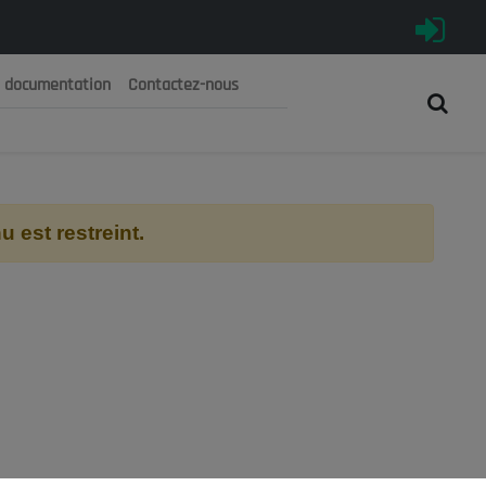
e documentation
Contactez-nous
رية الجزائرية الديمقراطية الشعبية
 الوطني الاقتصادي والاجتماعي والبيئي
 est restreint.