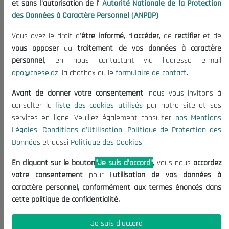
et sans l'autorisation de l'
Autorité Nationale de la Protection
Organisation
des Données à Caractère Personnel (ANPDP)
Publications
Vous avez le droit d'
être informé
, d'
accéder
, de
rectifier
et de
Informations utiles
vous opposer
au
traitement de vos données à caractère
Appels d'offres et Consultations
personnel
, en nous contactant via l'adresse e-mail
dpo@cnese.dz
, la chatbox ou le
formulaire de contact
.
Mentions Légales
Conditions d'Utilisation
Avant de donner votre consentement
, nous vous invitons à
Politique de Protection des Données
consulter la
liste des cookies utilisés
par notre site et ses
services en ligne. Veuillez également consulter
nos Mentions
Politique des Cookies
Légales
,
Conditions d'Utilisation
,
Politique de Protection des
Nous Contacter
Données
et aussi
Politique des Cookies
.
(+213) 021 98 01 00|01|02
En cliquant sur le bouton
"Je suis d'accord"
, vous nous
accordez
contact@cnese.dz
votre consentement
pour l'
utilisation de vos données à
Suggestions ou Initiatives ?
caractère personnel, conformément aux termes énoncés dans
Newsletter
cette politique de confidentialité.
Inscrivez-vous, soyez le premier à découvrir nos
dernières nouvelles.
Je suis d'accord