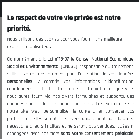
المجلس الوطني الاقتصادي الإجتماعي و
FR
البيئي
Le respect de votre vie privée est notre
priorité.
Nous utilisons des cookies pour vous fournir une meilleure
expérience utilisateur.
Nous vous prions de nous
Conformément à la
Loi n°18-07
, le
Conseil National Économique,
excuser, mais l'accès à ce
Social et Environnemental (CNESE)
, responsable du traitement,
sollicite votre consentement pour l'utilisation de vos
données
contenu est restreint.
personnelles
, y compris vos informations d'identification,
coordonnées ou tout autre élément informationnel que vous
nous aurez fourni via nos divers formulaires et supports. Ces
données sont collectées pour améliorer votre expérience sur
Le CNESE
notre site web, personnaliser le contenu et conserver vos
préférences. Elles seront conservées uniquement pour la durée
A Propos
nécessaire à leurs finalités et ne seront pas vendues, louées ni
Le président
échangées avec des tiers
sans votre consentement préalable,