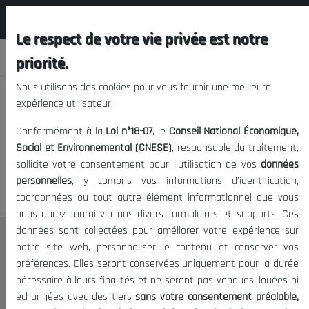
المجلس الوطني الاقتصادي الإجتماعي و
FR
البيئي
Le respect de votre vie privée est notre
priorité.
Nous utilisons des cookies pour vous fournir une meilleure
expérience utilisateur.
Nous vous prions de nous
Conformément à la
Loi n°18-07
, le
Conseil National Économique,
excuser, mais l'accès à ce
Social et Environnemental (CNESE)
, responsable du traitement,
sollicite votre consentement pour l'utilisation de vos
données
contenu est restreint.
personnelles
, y compris vos informations d'identification,
coordonnées ou tout autre élément informationnel que vous
nous aurez fourni via nos divers formulaires et supports. Ces
données sont collectées pour améliorer votre expérience sur
Le CNESE
notre site web, personnaliser le contenu et conserver vos
préférences. Elles seront conservées uniquement pour la durée
A Propos
nécessaire à leurs finalités et ne seront pas vendues, louées ni
Le président
échangées avec des tiers
sans votre consentement préalable,