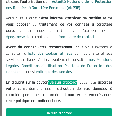
et sans l'autorisation de l'
Autorité Nationale de la Protection
Organisation
des Données à Caractère Personnel (ANPDP)
Publications
Vous avez le droit d'
être informé
, d'
accéder
, de
rectifier
et de
Informations utiles
vous opposer
au
traitement de vos données à caractère
Appels d'offres et Consultations
personnel
, en nous contactant via l'adresse e-mail
dpo@cnese.dz
, la chatbox ou le
formulaire de contact
.
Mentions Légales
Conditions d'Utilisation
Avant de donner votre consentement
, nous vous invitons à
Politique de Protection des Données
consulter la
liste des cookies utilisés
par notre site et ses
services en ligne. Veuillez également consulter
nos Mentions
Politique des Cookies
Légales
,
Conditions d'Utilisation
,
Politique de Protection des
Nous Contacter
Données
et aussi
Politique des Cookies
.
(+213) 021 98 01 00|01|02
En cliquant sur le bouton
"Je suis d'accord"
, vous nous
accordez
contact@cnese.dz
votre consentement
pour l'
utilisation de vos données à
Suggestions ou Initiatives ?
caractère personnel, conformément aux termes énoncés dans
Newsletter
cette politique de confidentialité.
Inscrivez-vous, soyez le premier à découvrir nos
dernières nouvelles.
Je suis d'accord