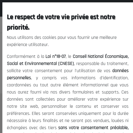
المجلس الوطني الاقتصادي الإجتماعي و
FR
البيئي
Le respect de votre vie privée est notre
priorité.
Nous utilisons des cookies pour vous fournir une meilleure
expérience utilisateur.
Nous vous prions de nous
Conformément à la
Loi n°18-07
, le
Conseil National Économique,
excuser, mais l'accès à ce
Social et Environnemental (CNESE)
, responsable du traitement,
sollicite votre consentement pour l'utilisation de vos
données
contenu est restreint.
personnelles
, y compris vos informations d'identification,
coordonnées ou tout autre élément informationnel que vous
nous aurez fourni via nos divers formulaires et supports. Ces
données sont collectées pour améliorer votre expérience sur
Le CNESE
notre site web, personnaliser le contenu et conserver vos
préférences. Elles seront conservées uniquement pour la durée
A Propos
nécessaire à leurs finalités et ne seront pas vendues, louées ni
Le président
échangées avec des tiers
sans votre consentement préalable,