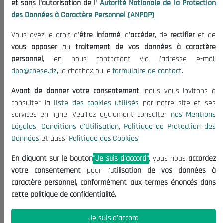
et sans l'autorisation de l'
Autorité Nationale de la Protection
Organisation
des Données à Caractère Personnel (ANPDP)
Publications
Vous avez le droit d'
être informé
, d'
accéder
, de
rectifier
et de
Informations utiles
vous opposer
au
traitement de vos données à caractère
Appels d'offres et Consultations
personnel
, en nous contactant via l'adresse e-mail
dpo@cnese.dz
, la chatbox ou le
formulaire de contact
.
Mentions Légales
Conditions d'Utilisation
Avant de donner votre consentement
, nous vous invitons à
Politique de Protection des Données
consulter la
liste des cookies utilisés
par notre site et ses
services en ligne. Veuillez également consulter
nos Mentions
Politique des Cookies
Légales
,
Conditions d'Utilisation
,
Politique de Protection des
Nous Contacter
Données
et aussi
Politique des Cookies
.
(+213) 021 98 01 00|01|02
En cliquant sur le bouton
"Je suis d'accord"
, vous nous
accordez
contact@cnese.dz
votre consentement
pour l'
utilisation de vos données à
Suggestions ou Initiatives ?
caractère personnel, conformément aux termes énoncés dans
Newsletter
cette politique de confidentialité.
Inscrivez-vous, soyez le premier à découvrir nos
dernières nouvelles.
Je suis d'accord