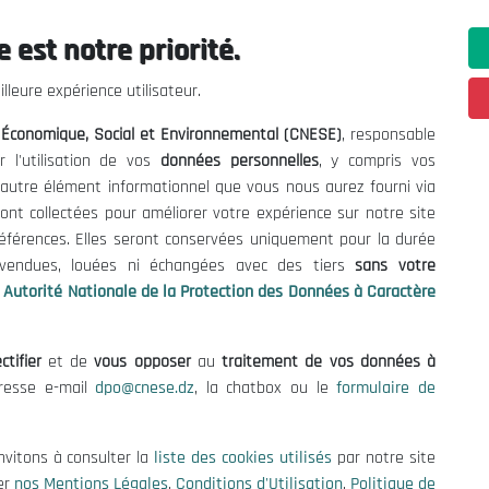
 est notre priorité.
ations utiles
Nous Contacter
lleure expérience utilisateur.
fres et Consultations
(+213) 021 98 01 00|01|0
l Économique, Social et Environnemental (CNESE)
, responsable
contact@cnese.dz
égales
r l'utilisation de vos
données personnelles
, y compris vos
Suggestions ou Initiatives ?
d'Utilisation
t autre élément informationnel que vous nous aurez fourni via
Newsletter
de Protection des Données
ont collectées pour améliorer votre expérience sur notre site
Inscrivez-vous, soyez le premier 
es Cookies
références. Elles seront conservées uniquement pour la durée
nos dernières nouvelles.
s vendues, louées ni échangées avec des tiers
sans votre
Autorité Nationale de la Protection des Données à Caractère
ctifier
et de
vous opposer
au
traitement de vos données à
Suivez-Nous!
dresse e-mail
dpo@cnese.dz
, la chatbox ou le
formulaire de
 2026 Conseil National Économique, Social et Environnemental (CNES
nvitons à consulter la
liste des cookies utilisés
par notre site
er
nos Mentions Légales
,
Conditions d'Utilisation
,
Politique de