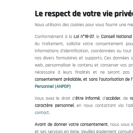
Le respect de votre vie privée
Le CNESE
Inform
Nous utilisons des cookies pour vous fournir une mei
A Propos
Appels d'of
Conformément à la
Loi n°18-07
, le
Conseil Nationa
Le président
Mentions L
du traitement, sollicite votre consentement pou
Organisation
Conditions 
informations d'identification, coordonnées ou tou
Publications
Politique 
nos divers formulaires et supports. Ces données s
Politique d
web, personnaliser le contenu et conserver vos p
nécessaire à leurs finalités et ne seront pa
consentement préalable, et sans l'autorisation de l'
Personnel (ANPDP)
Vous avez le droit d'
être informé
, d'
accéder
, de
re
caractère personnel
, en nous contactant via l'a
contact
.
©
Avant de donner votre consentement
, nous vous i
et ses services en ligne. Veuillez également consult