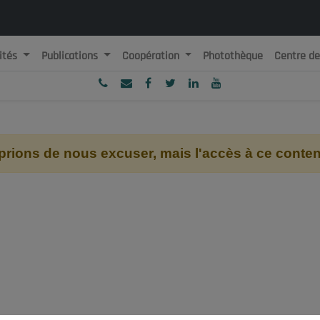
ités
Publications
Coopération
Photothèque
Centre d
ublique Algérienne Démocratique et Populaire
onseil National Economique, Social et Environnemental
ions de nous excuser, mais l'accès à ce contenu