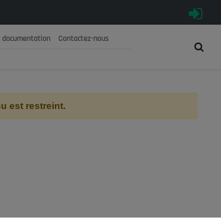
e documentation
Contactez-nous
رية الجزائرية الديمقراطية الشعبية
 الوطني الاقتصادي والاجتماعي والبيئي
 est restreint.