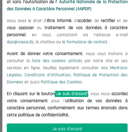
et sans l'autorisation de l'
Autorité Nationale de la Protection
Organisation
des Données à Caractère Personnel (ANPDP)
Publications
Vous avez le droit d'
être informé
, d'
accéder
, de
rectifier
et de
Informations utiles
vous opposer
au
traitement de vos données à caractère
Appels d'offres et Consultations
personnel
, en nous contactant via l'adresse e-mail
dpo@cnese.dz
, la chatbox ou le
formulaire de contact
.
Mentions Légales
Conditions d'Utilisation
Avant de donner votre consentement
, nous vous invitons à
Politique de Protection des Données
consulter la
liste des cookies utilisés
par notre site et ses
services en ligne. Veuillez également consulter
nos Mentions
Politique des Cookies
Légales
,
Conditions d'Utilisation
,
Politique de Protection des
Nous Contacter
Données
et aussi
Politique des Cookies
.
(+213) 021 98 01 00|01|02
En cliquant sur le bouton
"Je suis d'accord"
, vous nous
accordez
contact@cnese.dz
votre consentement
pour l'
utilisation de vos données à
Suggestions ou Initiatives ?
caractère personnel, conformément aux termes énoncés dans
Newsletter
cette politique de confidentialité.
Inscrivez-vous, soyez le premier à découvrir nos
dernières nouvelles.
Je suis d'accord