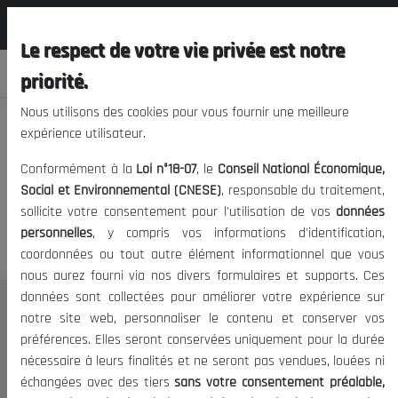
المجلس الوطني الاقتصادي الإجتماعي و
FR
البيئي
Le respect de votre vie privée est notre
priorité.
Nous utilisons des cookies pour vous fournir une meilleure
expérience utilisateur.
Nous vous prions de nous
Conformément à la
Loi n°18-07
, le
Conseil National Économique,
excuser, mais l'accès à ce
Social et Environnemental (CNESE)
, responsable du traitement,
sollicite votre consentement pour l'utilisation de vos
données
contenu est restreint.
personnelles
, y compris vos informations d'identification,
coordonnées ou tout autre élément informationnel que vous
nous aurez fourni via nos divers formulaires et supports. Ces
données sont collectées pour améliorer votre expérience sur
Le CNESE
notre site web, personnaliser le contenu et conserver vos
préférences. Elles seront conservées uniquement pour la durée
A Propos
nécessaire à leurs finalités et ne seront pas vendues, louées ni
Le président
échangées avec des tiers
sans votre consentement préalable,