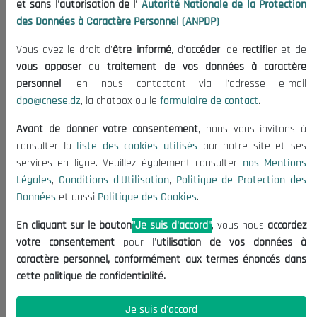
et sans l'autorisation de l'
Autorité Nationale de la Protection
Organisation
des Données à Caractère Personnel (ANPDP)
Publications
Vous avez le droit d'
être informé
, d'
accéder
, de
rectifier
et de
Informations utiles
vous opposer
au
traitement de vos données à caractère
Appels d'offres et Consultations
personnel
, en nous contactant via l'adresse e-mail
dpo@cnese.dz
, la chatbox ou le
formulaire de contact
.
Mentions Légales
Conditions d'Utilisation
Avant de donner votre consentement
, nous vous invitons à
Politique de Protection des Données
consulter la
liste des cookies utilisés
par notre site et ses
services en ligne. Veuillez également consulter
nos Mentions
Politique des Cookies
Légales
,
Conditions d'Utilisation
,
Politique de Protection des
Nous Contacter
Données
et aussi
Politique des Cookies
.
(+213) 021 98 01 00|01|02
En cliquant sur le bouton
"Je suis d'accord"
, vous nous
accordez
contact@cnese.dz
votre consentement
pour l'
utilisation de vos données à
Suggestions ou Initiatives ?
caractère personnel, conformément aux termes énoncés dans
Newsletter
cette politique de confidentialité.
Inscrivez-vous, soyez le premier à découvrir nos
dernières nouvelles.
Je suis d'accord