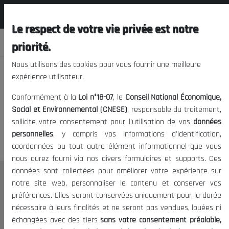
المجلس الوطني الاقتصادي الإجتماعي و
FR
البيئي
Le respect de votre vie privée est notre
priorité.
Nous utilisons des cookies pour vous fournir une meilleure
expérience utilisateur.
Nous vous prions de nous
Conformément à la
Loi n°18-07
, le
Conseil National Économique,
excuser, mais l'accès à ce
Social et Environnemental (CNESE)
, responsable du traitement,
sollicite votre consentement pour l'utilisation de vos
données
contenu est restreint.
personnelles
, y compris vos informations d'identification,
coordonnées ou tout autre élément informationnel que vous
nous aurez fourni via nos divers formulaires et supports. Ces
données sont collectées pour améliorer votre expérience sur
Le CNESE
notre site web, personnaliser le contenu et conserver vos
préférences. Elles seront conservées uniquement pour la durée
A Propos
nécessaire à leurs finalités et ne seront pas vendues, louées ni
Le président
échangées avec des tiers
sans votre consentement préalable,