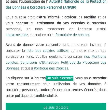
et sans l'autorisation de l'
Autorité Nationale de la Protection
Organisation
des Données à Caractère Personnel (ANPDP)
Publications
Vous avez le droit d'
être informé
, d'
accéder
, de
rectifier
et de
Informations utiles
vous opposer
au
traitement de vos données à caractère
Appels d'offres et Consultations
personnel
, en nous contactant via l'adresse e-mail
dpo@cnese.dz
, la chatbox ou le
formulaire de contact
.
Mentions Légales
Conditions d'Utilisation
Avant de donner votre consentement
, nous vous invitons à
Politique de Protection des Données
consulter la
liste des cookies utilisés
par notre site et ses
services en ligne. Veuillez également consulter
nos Mentions
Politique des Cookies
Légales
,
Conditions d'Utilisation
,
Politique de Protection des
Nous Contacter
Données
et aussi
Politique des Cookies
.
(+213) 021 98 01 00|01|02
En cliquant sur le bouton
"Je suis d'accord"
, vous nous
accordez
contact@cnese.dz
votre consentement
pour l'
utilisation de vos données à
Suggestions ou Initiatives ?
caractère personnel, conformément aux termes énoncés dans
Newsletter
cette politique de confidentialité.
Inscrivez-vous, soyez le premier à découvrir nos
dernières nouvelles.
Je suis d'accord