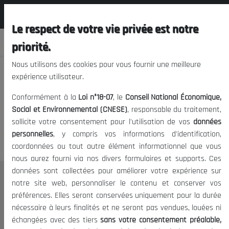
المجلس الوطني الاقتصادي الإجتماعي و
FR
البيئي
Le respect de votre vie privée est notre
priorité.
Nous utilisons des cookies pour vous fournir une meilleure
expérience utilisateur.
Nous vous prions de nous
Conformément à la
Loi n°18-07
, le
Conseil National Économique,
excuser, mais l'accès à ce
Social et Environnemental (CNESE)
, responsable du traitement,
sollicite votre consentement pour l'utilisation de vos
données
contenu est restreint.
personnelles
, y compris vos informations d'identification,
coordonnées ou tout autre élément informationnel que vous
nous aurez fourni via nos divers formulaires et supports. Ces
données sont collectées pour améliorer votre expérience sur
Le CNESE
notre site web, personnaliser le contenu et conserver vos
préférences. Elles seront conservées uniquement pour la durée
A Propos
nécessaire à leurs finalités et ne seront pas vendues, louées ni
Le président
échangées avec des tiers
sans votre consentement préalable,