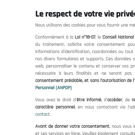
Le respect de votre vie privée
Le CNESE
Inform
Nous utilisons des cookies pour vous fournir une mei
A Propos
Appels d'of
Conformément à la
Loi n°18-07
, le
Conseil Nationa
Le président
Mentions L
du traitement, sollicite votre consentement pou
Organisation
Conditions 
informations d'identification, coordonnées ou tou
Publications
Politique 
nos divers formulaires et supports. Ces données s
Politique d
web, personnaliser le contenu et conserver vos p
nécessaire à leurs finalités et ne seront pa
consentement préalable, et sans l'autorisation de l'
Personnel (ANPDP)
Vous avez le droit d'
être informé
, d'
accéder
, de
re
caractère personnel
, en nous contactant via l'a
contact
.
©
Avant de donner votre consentement
, nous vous i
et ses services en ligne. Veuillez également consult