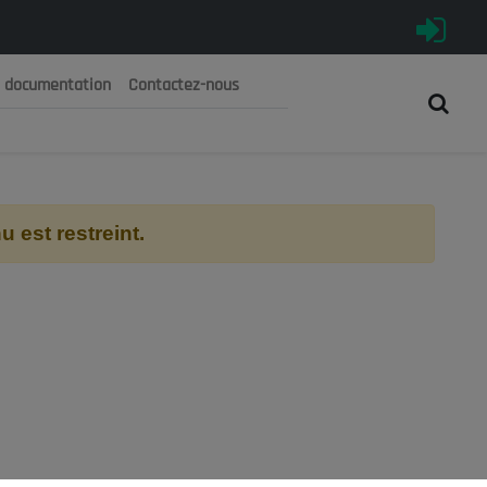
e documentation
Contactez-nous
رية الجزائرية الديمقراطية الشعبية
 الوطني الاقتصادي والاجتماعي والبيئي
 est restreint.