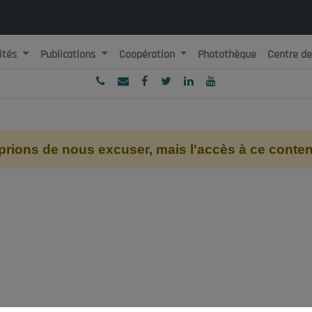
ités
Publications
Coopération
Photothèque
Centre d
ublique Algérienne Démocratique et Populaire
onseil National Economique, Social et Environnemental
ions de nous excuser, mais l'accès à ce contenu