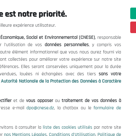
 est notre priorité.
ations utiles
Nous Contacter
lleure expérience utilisateur.
fres et Consultations
(+213) 021 98 01 00|01|0
l Économique, Social et Environnemental (CNESE)
, responsable
contact@cnese.dz
égales
r l'utilisation de vos
données personnelles
, y compris vos
Suggestions ou Initiatives ?
d'Utilisation
t autre élément informationnel que vous nous aurez fourni via
Newsletter
de Protection des Données
ont collectées pour améliorer votre expérience sur notre site
Inscrivez-vous, soyez le premier 
es Cookies
références. Elles seront conservées uniquement pour la durée
nos dernières nouvelles.
s vendues, louées ni échangées avec des tiers
sans votre
Autorité Nationale de la Protection des Données à Caractère
ctifier
et de
vous opposer
au
traitement de vos données à
Suivez-Nous!
dresse e-mail
dpo@cnese.dz
, la chatbox ou le
formulaire de
 2026 Conseil National Économique, Social et Environnemental (CNES
nvitons à consulter la
liste des cookies utilisés
par notre site
er
nos Mentions Légales
,
Conditions d'Utilisation
,
Politique de