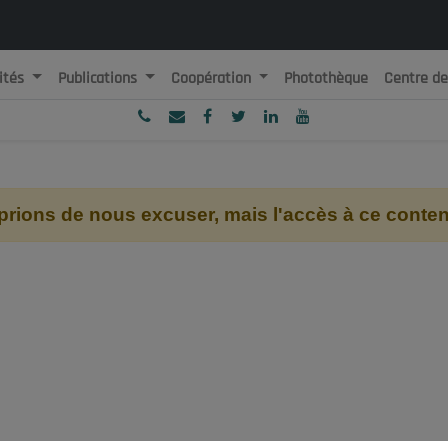
ités
Publications
Coopération
Photothèque
Centre d
ublique Algérienne Démocratique et Populaire
onseil National Economique, Social et Environnemental
ions de nous excuser, mais l'accès à ce contenu