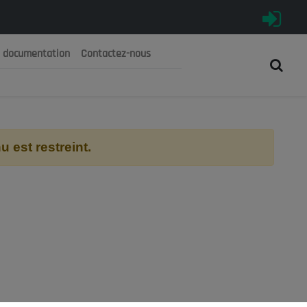
e documentation
Contactez-nous
رية الجزائرية الديمقراطية الشعبية
 الوطني الاقتصادي والاجتماعي والبيئي
 est restreint.