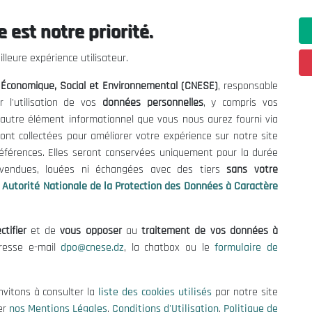
 est notre priorité.
ations utiles
Nous Contacter
lleure expérience utilisateur.
fres et Consultations
(+213) 021 98 01 00|01|0
l Économique, Social et Environnemental (CNESE)
, responsable
contact@cnese.dz
égales
r l'utilisation de vos
données personnelles
, y compris vos
Suggestions ou Initiatives ?
d'Utilisation
t autre élément informationnel que vous nous aurez fourni via
Newsletter
de Protection des Données
ont collectées pour améliorer votre expérience sur notre site
Inscrivez-vous, soyez le premier 
es Cookies
références. Elles seront conservées uniquement pour la durée
nos dernières nouvelles.
s vendues, louées ni échangées avec des tiers
sans votre
Autorité Nationale de la Protection des Données à Caractère
ctifier
et de
vous opposer
au
traitement de vos données à
Suivez-Nous!
dresse e-mail
dpo@cnese.dz
, la chatbox ou le
formulaire de
 2026 Conseil National Économique, Social et Environnemental (CNES
nvitons à consulter la
liste des cookies utilisés
par notre site
er
nos Mentions Légales
,
Conditions d'Utilisation
,
Politique de