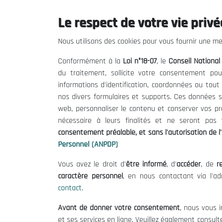
Le respect de votre vie privée
Le CNESE
Inform
Nous utilisons des cookies pour vous fournir une mei
A Propos
Appels d'of
Conformément à la
Loi n°18-07
, le
Conseil Nationa
Le président
Mentions L
du traitement, sollicite votre consentement pou
Organisation
Conditions 
informations d'identification, coordonnées ou tou
Publications
Politique 
nos divers formulaires et supports. Ces données s
Politique d
web, personnaliser le contenu et conserver vos p
nécessaire à leurs finalités et ne seront pa
consentement préalable, et sans l'autorisation de l'
Personnel (ANPDP)
Vous avez le droit d'
être informé
, d'
accéder
, de
re
caractère personnel
, en nous contactant via l'a
contact
.
©
Avant de donner votre consentement
, nous vous i
et ses services en ligne. Veuillez également consult