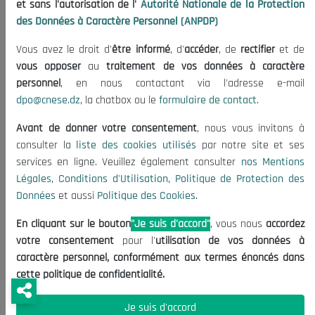
et sans l'autorisation de l'
Autorité Nationale de la Protection
Le Rapport Final
des Données à Caractère Personnel (ANPDP)
Vous avez le droit d'
être informé
, d'
accéder
, de
rectifier
et de
vous opposer
au
traitement de vos données à caractère
personnel
, en nous contactant via l'adresse e-mail
dpo@cnese.dz
, la chatbox ou le
formulaire de contact
.
Avant de donner votre consentement
, nous vous invitons à
consulter la
liste des cookies utilisés
par notre site et ses
services en ligne. Veuillez également consulter
nos Mentions
Légales
,
Conditions d'Utilisation
,
Politique de Protection des
Données
et aussi
Politique des Cookies
.
En cliquant sur le bouton
"Je suis d'accord"
, vous nous
accordez
votre consentement
pour l'
utilisation de vos données à
caractère personnel, conformément aux termes énoncés dans
cette politique de confidentialité.
Je suis d'accord