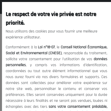
المجلس الوطني الاقتصادي الإجتماعي و
FR
البيئي
Le respect de votre vie privée est notre
priorité.
Nous utilisons des cookies pour vous fournir une meilleure
expérience utilisateur.
Forum de l'économie de la culture
Conformément à la
Loi n°18-07
, le
Conseil National Économique,
Social et Environnemental (CNESE)
, responsable du traitement,
sollicite votre consentement pour l'utilisation de vos
données
03/04/2021
|
Coopérations
Date de publication:
Tags:
personnelles
, y compris vos informations d'identification,
2163
Ministère des Finances
N_MODA Enfants
UNICEF
|
Visites:
coordonnées ou tout autre élément informationnel que vous
nous aurez fourni via nos divers formulaires et supports. Ces
Le Conseil National économique, Social et Environnemental – CNESE,
données sont collectées pour améliorer votre expérience sur
organise en collaboration avec le ministère de la culture et des arts,
notre site web, personnaliser le contenu et conserver vos
un forum sur l’économie de la culture , le 03 avril 2021 au centre
préférences. Elles seront conservées uniquement pour la durée
internationale des conférences .
nécessaire à leurs finalités et ne seront pas vendues, louées ni
échangées avec des tiers
sans votre consentement préalable,
Le programme