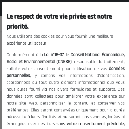
المجلس الوطني الاقتصادي الإجتماعي و
FR
البيئي
Le respect de votre vie privée est notre
priorité.
Nous utilisons des cookies pour vous fournir une meilleure
expérience utilisateur.
Nous vous prions de nous
Conformément à la
Loi n°18-07
, le
Conseil National Économique,
excuser, mais l'accès à ce
Social et Environnemental (CNESE)
, responsable du traitement,
sollicite votre consentement pour l'utilisation de vos
données
contenu est restreint.
personnelles
, y compris vos informations d'identification,
coordonnées ou tout autre élément informationnel que vous
nous aurez fourni via nos divers formulaires et supports. Ces
données sont collectées pour améliorer votre expérience sur
Le CNESE
notre site web, personnaliser le contenu et conserver vos
préférences. Elles seront conservées uniquement pour la durée
A Propos
nécessaire à leurs finalités et ne seront pas vendues, louées ni
Le président
échangées avec des tiers
sans votre consentement préalable,