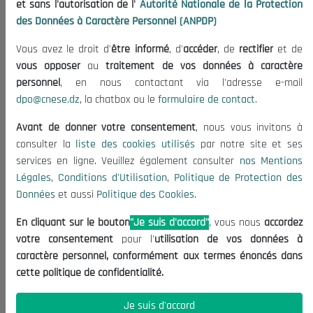
et sans l'autorisation de l'
Autorité Nationale de la Protection
Organisation
des Données à Caractère Personnel (ANPDP)
Publications
Vous avez le droit d'
être informé
, d'
accéder
, de
rectifier
et de
Informations utiles
vous opposer
au
traitement de vos données à caractère
Appels d'offres et Consultations
personnel
, en nous contactant via l'adresse e-mail
dpo@cnese.dz
, la chatbox ou le
formulaire de contact
.
Mentions Légales
Conditions d'Utilisation
Avant de donner votre consentement
, nous vous invitons à
Politique de Protection des Données
consulter la
liste des cookies utilisés
par notre site et ses
services en ligne. Veuillez également consulter
nos Mentions
Politique des Cookies
Légales
,
Conditions d'Utilisation
,
Politique de Protection des
Nous Contacter
Données
et aussi
Politique des Cookies
.
(+213) 021 98 01 00|01|02
En cliquant sur le bouton
"Je suis d'accord"
, vous nous
accordez
contact@cnese.dz
votre consentement
pour l'
utilisation de vos données à
Suggestions ou Initiatives ?
caractère personnel, conformément aux termes énoncés dans
Newsletter
cette politique de confidentialité.
Inscrivez-vous, soyez le premier à découvrir nos
dernières nouvelles.
Je suis d'accord