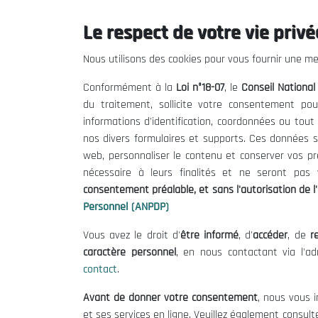
Le respect de votre vie privée
Le CNESE
Inform
Nous utilisons des cookies pour vous fournir une mei
A Propos
Appels d'of
Conformément à la
Loi n°18-07
, le
Conseil Nationa
Le président
Mentions L
du traitement, sollicite votre consentement pou
Organisation
Conditions 
informations d'identification, coordonnées ou tou
Publications
Politique 
nos divers formulaires et supports. Ces données s
Politique d
web, personnaliser le contenu et conserver vos p
nécessaire à leurs finalités et ne seront pa
consentement préalable, et sans l'autorisation de l'
Personnel (ANPDP)
Vous avez le droit d'
être informé
, d'
accéder
, de
re
caractère personnel
, en nous contactant via l'a
contact
.
©
Avant de donner votre consentement
, nous vous i
et ses services en ligne. Veuillez également consult