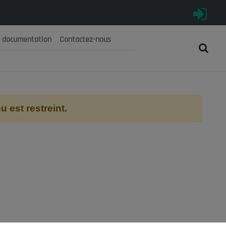
e documentation
Contactez-nous
رية الجزائرية الديمقراطية الشعبية
 الوطني الاقتصادي والاجتماعي والبيئي
 est restreint.