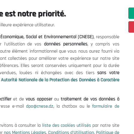
 est notre priorité.
ations utiles
Nous Contacter
lleure expérience utilisateur.
fres et Consultations
(+213) 021 98 01 00|01|0
l Économique, Social et Environnemental (CNESE)
, responsable
contact@cnese.dz
égales
r l'utilisation de vos
données personnelles
, y compris vos
Suggestions ou Initiatives ?
d'Utilisation
t autre élément informationnel que vous nous aurez fourni via
Newsletter
de Protection des Données
ont collectées pour améliorer votre expérience sur notre site
Inscrivez-vous, soyez le premier 
es Cookies
références. Elles seront conservées uniquement pour la durée
nos dernières nouvelles.
s vendues, louées ni échangées avec des tiers
sans votre
Autorité Nationale de la Protection des Données à Caractère
ctifier
et de
vous opposer
au
traitement de vos données à
Suivez-Nous!
dresse e-mail
dpo@cnese.dz
, la chatbox ou le
formulaire de
 2026 Conseil National Économique, Social et Environnemental (CNES
nvitons à consulter la
liste des cookies utilisés
par notre site
er
nos Mentions Légales
,
Conditions d'Utilisation
,
Politique de