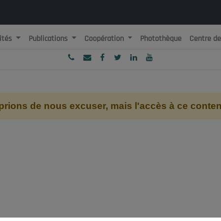
ités
Publications
Coopération
Photothèque
Centre d
ublique Algérienne Démocratique et Populaire
onseil National Economique, Social et Environnemental
ions de nous excuser, mais l'accès à ce contenu