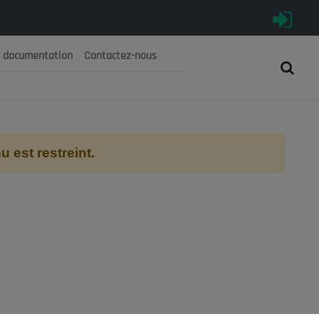
e documentation
Contactez-nous
رية الجزائرية الديمقراطية الشعبية
 الوطني الاقتصادي والاجتماعي والبيئي
 est restreint.