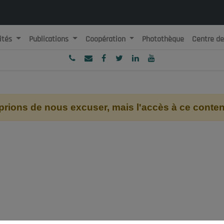
ités
Publications
Coopération
Photothèque
Centre d
ublique Algérienne Démocratique et Populaire
onseil National Economique, Social et Environnemental
ions de nous excuser, mais l'accès à ce contenu