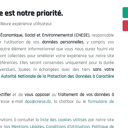
 est notre priorité.
ations utiles
Nous Contacter
lleure expérience utilisateur.
fres et Consultations
(+213) 021 98 01 00|01|0
l Économique, Social et Environnemental (CNESE)
, responsable
contact@cnese.dz
égales
r l'utilisation de vos
données personnelles
, y compris vos
Suggestions ou Initiatives ?
d'Utilisation
t autre élément informationnel que vous nous aurez fourni via
Newsletter
de Protection des Données
ont collectées pour améliorer votre expérience sur notre site
Inscrivez-vous, soyez le premier 
es Cookies
références. Elles seront conservées uniquement pour la durée
nos dernières nouvelles.
s vendues, louées ni échangées avec des tiers
sans votre
Autorité Nationale de la Protection des Données à Caractère
ctifier
et de
vous opposer
au
traitement de vos données à
Suivez-Nous!
dresse e-mail
dpo@cnese.dz
, la chatbox ou le
formulaire de
 2026 Conseil National Économique, Social et Environnemental (CNES
nvitons à consulter la
liste des cookies utilisés
par notre site
er
nos Mentions Légales
,
Conditions d'Utilisation
,
Politique de