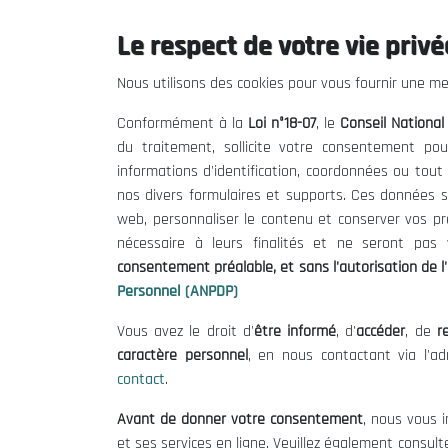
Le respect de votre vie privée
Le CNESE
Inform
Nous utilisons des cookies pour vous fournir une mei
A Propos
Appels d'of
Conformément à la
Loi n°18-07
, le
Conseil Nationa
Le président
Mentions L
du traitement, sollicite votre consentement pou
Organisation
Conditions 
informations d'identification, coordonnées ou tou
Publications
Politique 
nos divers formulaires et supports. Ces données s
Politique d
web, personnaliser le contenu et conserver vos p
nécessaire à leurs finalités et ne seront pa
consentement préalable, et sans l'autorisation de l'
Personnel (ANPDP)
Vous avez le droit d'
être informé
, d'
accéder
, de
re
caractère personnel
, en nous contactant via l'a
contact
.
©
Avant de donner votre consentement
, nous vous i
et ses services en ligne. Veuillez également consult