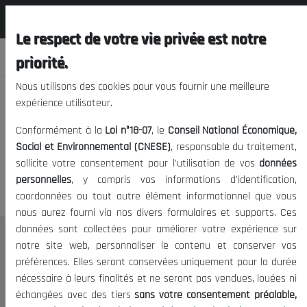
المجلس الوطني الاقتصادي الإجتماعي و
FR
البيئي
Le respect de votre vie privée est notre
priorité.
Nous utilisons des cookies pour vous fournir une meilleure
expérience utilisateur.
Nous vous prions de nous
Conformément à la
Loi n°18-07
, le
Conseil National Économique,
excuser, mais l'accès à ce
Social et Environnemental (CNESE)
, responsable du traitement,
sollicite votre consentement pour l'utilisation de vos
données
contenu est restreint.
personnelles
, y compris vos informations d'identification,
coordonnées ou tout autre élément informationnel que vous
nous aurez fourni via nos divers formulaires et supports. Ces
données sont collectées pour améliorer votre expérience sur
Le CNESE
notre site web, personnaliser le contenu et conserver vos
préférences. Elles seront conservées uniquement pour la durée
A Propos
nécessaire à leurs finalités et ne seront pas vendues, louées ni
Le président
échangées avec des tiers
sans votre consentement préalable,