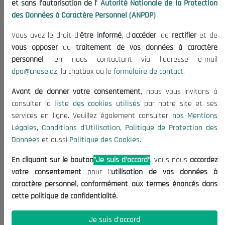
et sans l'autorisation de l'
Autorité Nationale de la Protection
Organisation
des Données à Caractère Personnel (ANPDP)
Publications
Vous avez le droit d'
être informé
, d'
accéder
, de
rectifier
et de
Informations utiles
vous opposer
au
traitement de vos données à caractère
Appels d'offres et Consultations
personnel
, en nous contactant via l'adresse e-mail
dpo@cnese.dz
, la chatbox ou le
formulaire de contact
.
Mentions Légales
Conditions d'Utilisation
Avant de donner votre consentement
, nous vous invitons à
Politique de Protection des Données
consulter la
liste des cookies utilisés
par notre site et ses
services en ligne. Veuillez également consulter
nos Mentions
Politique des Cookies
Légales
,
Conditions d'Utilisation
,
Politique de Protection des
Nous Contacter
Données
et aussi
Politique des Cookies
.
(+213) 021 98 01 00|01|02
En cliquant sur le bouton
"Je suis d'accord"
, vous nous
accordez
contact@cnese.dz
votre consentement
pour l'
utilisation de vos données à
Suggestions ou Initiatives ?
caractère personnel, conformément aux termes énoncés dans
Newsletter
cette politique de confidentialité.
Inscrivez-vous, soyez le premier à découvrir nos
dernières nouvelles.
Je suis d'accord