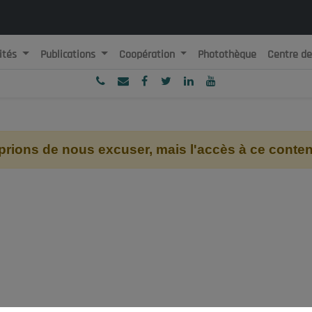
ités
Publications
Coopération
Photothèque
Centre d
ublique Algérienne Démocratique et Populaire
onseil National Economique, Social et Environnemental
ions de nous excuser, mais l'accès à ce contenu