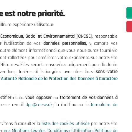
 est notre priorité.
ations utiles
Nous Contacter
lleure expérience utilisateur.
fres et Consultations
(+213) 021 98 01 00|01|0
l Économique, Social et Environnemental (CNESE)
, responsable
contact@cnese.dz
égales
r l'utilisation de vos
données personnelles
, y compris vos
Suggestions ou Initiatives ?
d'Utilisation
t autre élément informationnel que vous nous aurez fourni via
Newsletter
de Protection des Données
ont collectées pour améliorer votre expérience sur notre site
Inscrivez-vous, soyez le premier 
es Cookies
références. Elles seront conservées uniquement pour la durée
nos dernières nouvelles.
s vendues, louées ni échangées avec des tiers
sans votre
Autorité Nationale de la Protection des Données à Caractère
ctifier
et de
vous opposer
au
traitement de vos données à
Suivez-Nous!
dresse e-mail
dpo@cnese.dz
, la chatbox ou le
formulaire de
 2026 Conseil National Économique, Social et Environnemental (CNES
nvitons à consulter la
liste des cookies utilisés
par notre site
er
nos Mentions Légales
,
Conditions d'Utilisation
,
Politique de