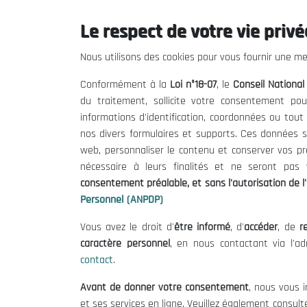
Le respect de votre vie privée
Le CNESE
Inform
Nous utilisons des cookies pour vous fournir une mei
A Propos
Appels d'of
Conformément à la
Loi n°18-07
, le
Conseil Nationa
Le président
Mentions L
du traitement, sollicite votre consentement pou
Organisation
Conditions 
informations d'identification, coordonnées ou tou
Publications
Politique 
nos divers formulaires et supports. Ces données s
Politique d
web, personnaliser le contenu et conserver vos p
nécessaire à leurs finalités et ne seront pa
consentement préalable, et sans l'autorisation de l'
Personnel (ANPDP)
Vous avez le droit d'
être informé
, d'
accéder
, de
re
caractère personnel
, en nous contactant via l'a
contact
.
©
Avant de donner votre consentement
, nous vous i
et ses services en ligne. Veuillez également consult