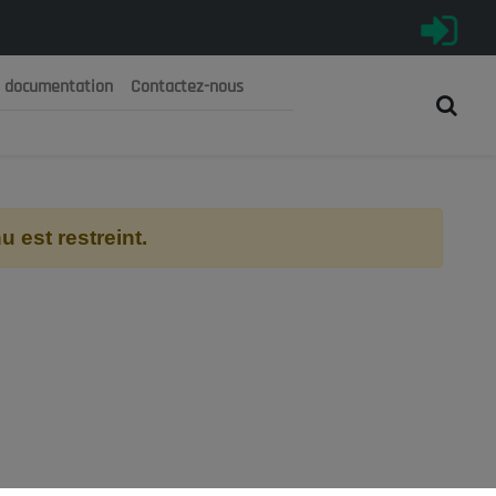
e documentation
Contactez-nous
رية الجزائرية الديمقراطية الشعبية
 الوطني الاقتصادي والاجتماعي والبيئي
 est restreint.