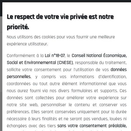
المجلس الوطني الاقتصادي الإجتماعي و
FR
البيئي
Le respect de votre vie privée est notre
priorité.
Nous utilisons des cookies pour vous fournir une meilleure
expérience utilisateur.
Nous vous prions de nous
Conformément à la
Loi n°18-07
, le
Conseil National Économique,
excuser, mais l'accès à ce
Social et Environnemental (CNESE)
, responsable du traitement,
sollicite votre consentement pour l'utilisation de vos
données
contenu est restreint.
personnelles
, y compris vos informations d'identification,
coordonnées ou tout autre élément informationnel que vous
nous aurez fourni via nos divers formulaires et supports. Ces
données sont collectées pour améliorer votre expérience sur
Le CNESE
notre site web, personnaliser le contenu et conserver vos
préférences. Elles seront conservées uniquement pour la durée
A Propos
nécessaire à leurs finalités et ne seront pas vendues, louées ni
Le président
échangées avec des tiers
sans votre consentement préalable,