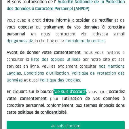
et sans l'autorisation de l'
Autorité Nationale de la Protection
Organisation
des Données à Caractère Personnel (ANPDP)
Publications
Vous avez le droit d'
être informé
, d'
accéder
, de
rectifier
et de
Informations utiles
vous opposer
au
traitement de vos données à caractère
Appels d'offres et Consultations
personnel
, en nous contactant via l'adresse e-mail
dpo@cnese.dz
, la chatbox ou le
formulaire de contact
.
Mentions Légales
Conditions d'Utilisation
Avant de donner votre consentement
, nous vous invitons à
Politique de Protection des Données
consulter la
liste des cookies utilisés
par notre site et ses
services en ligne. Veuillez également consulter
nos Mentions
Politique des Cookies
Légales
,
Conditions d'Utilisation
,
Politique de Protection des
Nous Contacter
Données
et aussi
Politique des Cookies
.
(+213) 021 98 01 00|01|02
En cliquant sur le bouton
"Je suis d'accord"
, vous nous
accordez
contact@cnese.dz
votre consentement
pour l'
utilisation de vos données à
Suggestions ou Initiatives ?
caractère personnel, conformément aux termes énoncés dans
Newsletter
cette politique de confidentialité.
Inscrivez-vous, soyez le premier à découvrir nos
dernières nouvelles.
Je suis d'accord