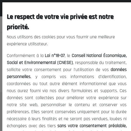
المجلس الوطني الاقتصادي الإجتماعي و
FR
البيئي
Le respect de votre vie privée est notre
priorité.
Nous utilisons des cookies pour vous fournir une meilleure
expérience utilisateur.
Nous vous prions de nous
Conformément à la
Loi n°18-07
, le
Conseil National Économique,
excuser, mais l'accès à ce
Social et Environnemental (CNESE)
, responsable du traitement,
sollicite votre consentement pour l'utilisation de vos
données
contenu est restreint.
personnelles
, y compris vos informations d'identification,
coordonnées ou tout autre élément informationnel que vous
nous aurez fourni via nos divers formulaires et supports. Ces
données sont collectées pour améliorer votre expérience sur
Le CNESE
notre site web, personnaliser le contenu et conserver vos
préférences. Elles seront conservées uniquement pour la durée
A Propos
nécessaire à leurs finalités et ne seront pas vendues, louées ni
Le président
échangées avec des tiers
sans votre consentement préalable,