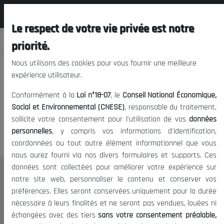
المجلس الوطني الاقتصادي الإجتماعي و
FR
البيئي
Le respect de votre vie privée est notre
priorité.
Nous utilisons des cookies pour vous fournir une meilleure
expérience utilisateur.
Nous vous prions de nous
Conformément à la
Loi n°18-07
, le
Conseil National Économique,
excuser, mais l'accès à ce
Social et Environnemental (CNESE)
, responsable du traitement,
sollicite votre consentement pour l'utilisation de vos
données
contenu est restreint.
personnelles
, y compris vos informations d'identification,
coordonnées ou tout autre élément informationnel que vous
nous aurez fourni via nos divers formulaires et supports. Ces
données sont collectées pour améliorer votre expérience sur
Le CNESE
notre site web, personnaliser le contenu et conserver vos
préférences. Elles seront conservées uniquement pour la durée
A Propos
nécessaire à leurs finalités et ne seront pas vendues, louées ni
Le président
échangées avec des tiers
sans votre consentement préalable,