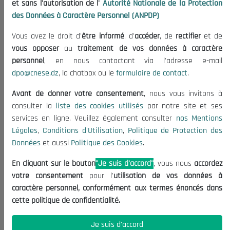
et sans l'autorisation de l'
Autorité Nationale de la Protection
Organisation
des Données à Caractère Personnel (ANPDP)
Publications
Vous avez le droit d'
être informé
, d'
accéder
, de
rectifier
et de
Informations utiles
vous opposer
au
traitement de vos données à caractère
Appels d'offres et Consultations
personnel
, en nous contactant via l'adresse e-mail
dpo@cnese.dz
, la chatbox ou le
formulaire de contact
.
Mentions Légales
Conditions d'Utilisation
Avant de donner votre consentement
, nous vous invitons à
Politique de Protection des Données
consulter la
liste des cookies utilisés
par notre site et ses
services en ligne. Veuillez également consulter
nos Mentions
Politique des Cookies
Légales
,
Conditions d'Utilisation
,
Politique de Protection des
Nous Contacter
Données
et aussi
Politique des Cookies
.
(+213) 021 98 01 00|01|02
En cliquant sur le bouton
"Je suis d'accord"
, vous nous
accordez
contact@cnese.dz
votre consentement
pour l'
utilisation de vos données à
Suggestions ou Initiatives ?
caractère personnel, conformément aux termes énoncés dans
Newsletter
cette politique de confidentialité.
Inscrivez-vous, soyez le premier à découvrir nos
dernières nouvelles.
Je suis d'accord