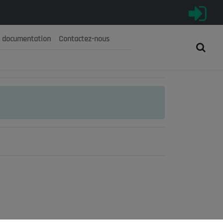
e documentation
Contactez-nous
رية الجزائرية الديمقراطية الشعبية
 الوطني الاقتصادي والاجتماعي والبيئي