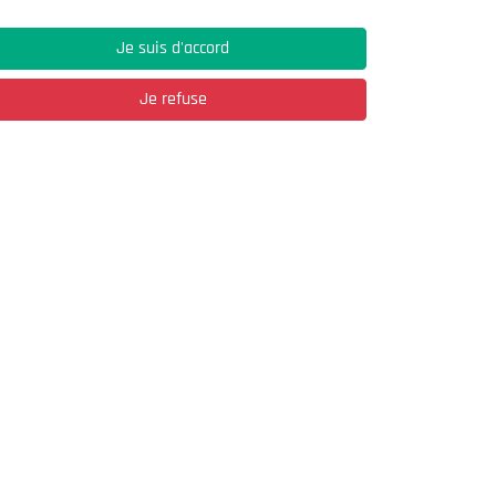
Je suis d'accord
Je refuse
Adresse
03, Rue Hassane Ibn Naamane Les Vergers
2