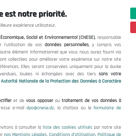
 est notre priorité.
lleure expérience utilisateur.
l Économique, Social et Environnemental (CNESE)
, responsable
r l'utilisation de vos
données personnelles
, y compris vos
t autre élément informationnel que vous nous aurez fourni via
ont collectées pour améliorer votre expérience sur notre site
références. Elles seront conservées uniquement pour la durée
s vendues, louées ni échangées avec des tiers
sans votre
Autorité Nationale de la Protection des Données à Caractère
ctifier
et de
vous opposer
au
traitement de vos données à
dresse e-mail
dpo@cnese.dz
, la chatbox ou le
formulaire de
ations utiles
Nous Contacter
nvitons à consulter la
liste des cookies utilisés
par notre site
fres et Consultations
(+213) 021 98 01 00|01|0
er
nos Mentions Légales
,
Conditions d'Utilisation
,
Politique de