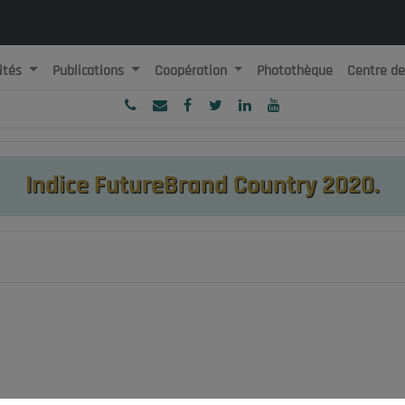
ités
Publications
Coopération
Photothèque
Centre d
ublique Algérienne Démocratique et Populaire
onseil National Economique, Social et Environnemental
Indice FutureBrand Country 2020.