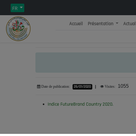
FR
Accueil
Présentation
Actual
Rép
C
1055
26/01/2020
|
Date de publication:
Visites:
Indice FutureBrand Country 2020.