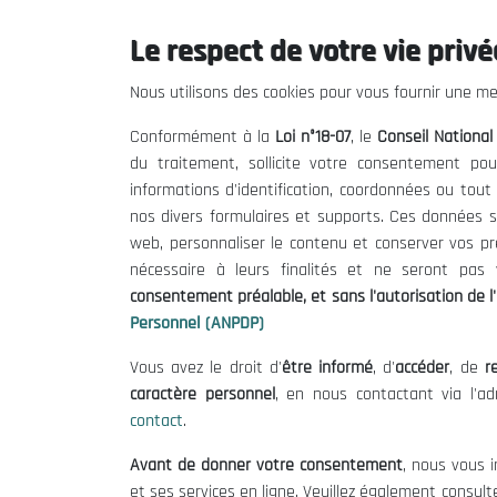
Indice FutureBrand Country 2020.
Le respect de votre vie privée
26/01/2020
Nous utilisons des cookies pour vous fournir une mei
Conformément à la
Loi n°18-07
, le
Conseil Nationa
du traitement, sollicite votre consentement pou
informations d'identification, coordonnées ou tou
nos divers formulaires et supports. Ces données s
web, personnaliser le contenu et conserver vos p
nécessaire à leurs finalités et ne seront pa
consentement préalable, et sans l'autorisation de l'
Personnel (ANPDP)
Vous avez le droit d'
être informé
, d'
accéder
, de
re
caractère personnel
, en nous contactant via l'a
contact
.
Le CNESE
Inform
Avant de donner votre consentement
, nous vous i
A Propos
Appels d'of
et ses services en ligne. Veuillez également consult