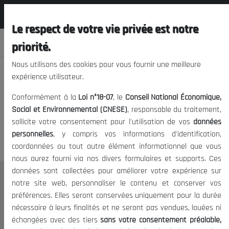
المجلس الوطني الاقتصادي الإجتماعي و
FR
البيئي
Le respect de votre vie privée est notre
priorité.
Nous utilisons des cookies pour vous fournir une meilleure
expérience utilisateur.
Nous vous prions de nous
Conformément à la
Loi n°18-07
, le
Conseil National Économique,
excuser, mais l'accès à ce
Social et Environnemental (CNESE)
, responsable du traitement,
sollicite votre consentement pour l'utilisation de vos
données
contenu est restreint.
personnelles
, y compris vos informations d'identification,
coordonnées ou tout autre élément informationnel que vous
nous aurez fourni via nos divers formulaires et supports. Ces
données sont collectées pour améliorer votre expérience sur
Le CNESE
notre site web, personnaliser le contenu et conserver vos
préférences. Elles seront conservées uniquement pour la durée
A Propos
nécessaire à leurs finalités et ne seront pas vendues, louées ni
Le président
échangées avec des tiers
sans votre consentement préalable,