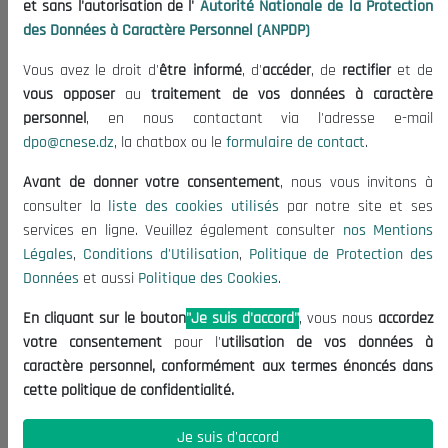
et sans l'autorisation de l'
Autorité Nationale de la Protection
Organisation
des Données à Caractère Personnel (ANPDP)
Publications
Vous avez le droit d'
être informé
, d'
accéder
, de
rectifier
et de
Informations utiles
vous opposer
au
traitement de vos données à caractère
Appels d'offres et Consultations
personnel
, en nous contactant via l'adresse e-mail
dpo@cnese.dz
, la chatbox ou le
formulaire de contact
.
Mentions Légales
Conditions d'Utilisation
Avant de donner votre consentement
, nous vous invitons à
Politique de Protection des Données
consulter la
liste des cookies utilisés
par notre site et ses
services en ligne. Veuillez également consulter
nos Mentions
Politique des Cookies
Légales
,
Conditions d'Utilisation
,
Politique de Protection des
Nous Contacter
Données
et aussi
Politique des Cookies
.
(+213) 021 98 01 00|01|02
En cliquant sur le bouton
"Je suis d'accord"
, vous nous
accordez
contact@cnese.dz
votre consentement
pour l'
utilisation de vos données à
Suggestions ou Initiatives ?
caractère personnel, conformément aux termes énoncés dans
Newsletter
cette politique de confidentialité.
Inscrivez-vous, soyez le premier à découvrir nos
dernières nouvelles.
Je suis d'accord